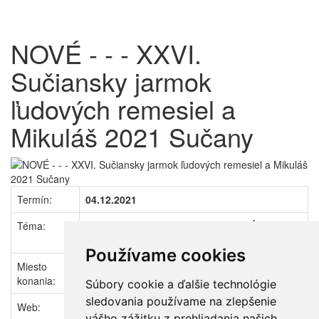
NOVÉ - - - XXVI.
Sučiansky jarmok
ľudových remesiel a
Mikuláš 2021 Sučany
Termín:
04.12.2021
Téma:
JARMOKY, TRHY a HODY | ĽUDOVÉ ZVYKY a
TRADÍCIE
Používame cookies
Miesto
Sučany (SR - Žilinský kraj)
konania:
Ubytovanie
·
Počasie
·
Cestovné poriadky
Súbory cookie a ďalšie technológie
sledovania používame na zlepšenie
Web:
www.sucany.sk
vášho zážitku z prehliadania našich