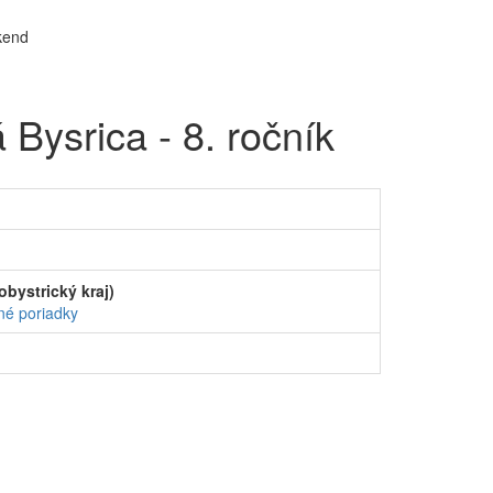
Bysrica - 8. ročník
bystrický kraj)
né poriadky