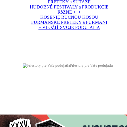
PRETEKY a SÚŤAŽE
HUDOBNÉ FESTIVALY a PRODUKCIE
RôZNE +++
KOSENIE RUČNOU KOSOU
FURMANSKÉ PRETEKY a FURMANI
+ VLOŽIŤ SVOJE PODUJATIA
Priestory pre Vaše podujatia