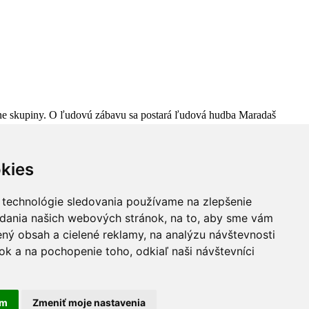
ne skupiny. O ľudovú zábavu sa postará ľudová hudba Maradaš
kies
 technológie sledovania používame na zlepšenie
adania našich webových stránok, na to, aby sme vám
ný obsah a cielené reklamy, na analýzu návštevnosti
k a na pochopenie toho, odkiaľ naši návštevníci
áva vyhradené
am
Zmeniť moje nastavenia