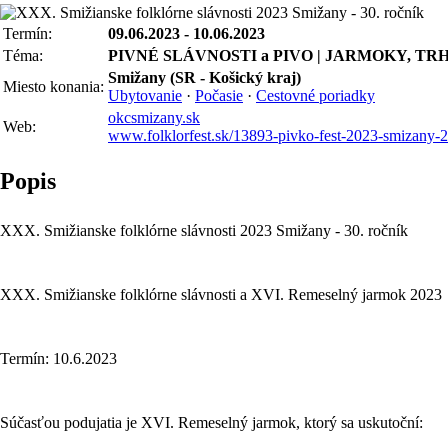
Termín:
09.06.2023 - 10.06.2023
Téma:
PIVNÉ SLÁVNOSTI a PIVO | JARMOKY, TRH
Smižany (SR - Košický kraj)
Miesto konania:
Ubytovanie
·
Počasie
·
Cestovné poriadky
okcsmizany.sk
Web:
www.folklorfest.sk/13893-pivko-fest-2023-smizany-2
Popis
XXX. Smižianske folklórne slávnosti 2023 Smižany - 30. ročník
XXX. Smižianske folklórne slávnosti a XVI. Remeselný jarmok 2023
Termín: 10.6.2023
Súčasťou podujatia je XVI. Remeselný jarmok, ktorý sa uskutoční: