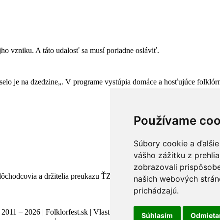
jho vzniku. A táto udalosť sa musí poriadne osláviť.
lo je na dzedzine„. V programe vystúpia domáce a hosťujúce folklór
Používame coo
Súbory cookie a ďalšie
vášho zážitku z prehli
zobrazovali prispôsobe
dôchodcovia a držitelia preukazu ŤZP
našich webových stráno
prichádzajú.
2011 – 2026 | Folklorfest.sk | Vlastník práv doc. Ján Styk | Všetky pr
Súhlasím
Odmiet