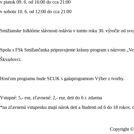
v piatok 09. 6. od 16:00 do cca 21:00
v sobotu 10. 6. od 12:00 do cca 21:00
Smižianske folklórne slávnosti oslávia v tomto roku 30. výročie od svo
Spolu s FSk Smižančanka pripravujeme krásny program s názvom „Vese
Škvarlovci.
Hosťom programu bude SĽUK s galaprogramom Výber z tvorby.
Vstupné: 5,- eur, zľavnené: 2,- eur, deti do 6 r. zdarma
*na zľavnenú vstupenku majú nárok deti a študenti od 6 do 18 rokov, 
Copyright © 