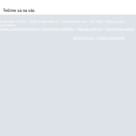
Tešíme sa na vás.
Copyright © 2011 – 2026 | Folklorfest.sk | Vlastník práv doc. Ján Styk | Všetky práva
vyhradené
Údaje o prevádzkovateľovi
|
Obchodné podmienky
|
Manuál a pokyny
|
Nastavenia cookies
www.Aweb.sk - tvorba webstránok.