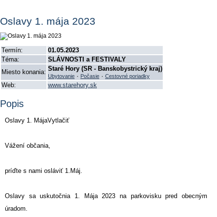
Oslavy 1. mája 2023
Termín:
01.05.2023
Téma:
SLÁVNOSTI a FESTIVALY
Staré Hory (SR - Banskobystrický kraj)
Miesto konania:
·
·
Ubytovanie
Počasie
Cestovné poriadky
Web:
www.starehory.sk
Popis
Oslavy 1. MájaVytlačiť
Vážení občania,
príďte s nami osláviť 1.Máj.
Oslavy sa uskutočnia 1. Mája 2023 na parkovisku pred obecným
úradom.