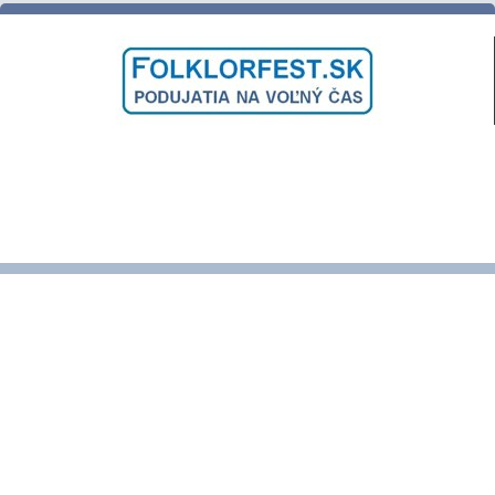
ĽUDOVÉ ZVYKY a TRADÍCIE
VARENIE a PEČENIE DOBRôT
DNI OBCE a MESTA
SLÁVNOSTI a FESTIVALY
PODUJATIA NAŠICH KRAJANOV
VINOBRANIE a VÍNO