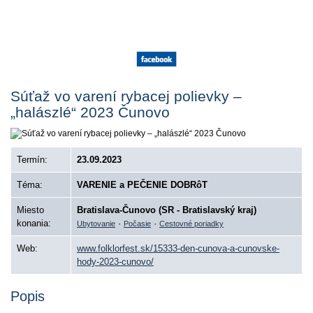
Súťaž vo varení rybacej polievky –
„halászlé“ 2023 Čunovo
Termín:
23.09.2023
Téma:
VARENIE a PEČENIE DOBRôT
Miesto
Bratislava-Čunovo (SR - Bratislavský kraj)
konania:
·
·
Ubytovanie
Počasie
Cestovné poriadky
Web:
www.folklorfest.sk/15333-den-cunova-a-cunovske-
hody-2023-cunovo/
Popis