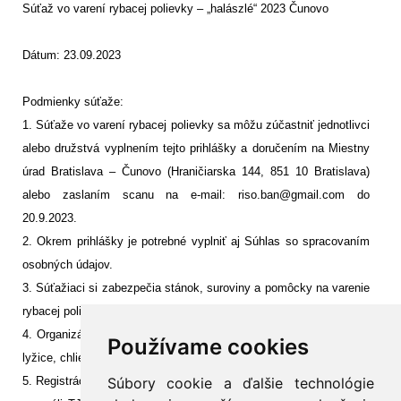
Súťaž vo varení rybacej polievky – „halászlé“ 2023 Čunovo
Dátum: 23.09.2023
Podmienky súťaže:
1. Súťaže vo varení rybacej polievky sa môžu zúčastniť jednotlivci
alebo družstvá vyplnením tejto prihlášky a doručením na Miestny
úrad Bratislava – Čunovo (Hraničiarska 144, 851 10 Bratislava)
alebo zaslaním scanu na e-mail: riso.ban@gmail.com do
20.9.2023.
2. Okrem prihlášky je potrebné vyplniť aj Súhlas so spracovaním
osobných údajov.
3. Súťažiaci si zabezpečia stánok, suroviny a pomôcky na varenie
rybacej polievky sami na vlastné náklady.
4. Organizátori zabezpečia pre súťažiacich 1 stôl, plastové misky,
Používame cookies
lyžice, chlieb.
5. Registrácia súťažiacich bude prebiehať 23.09.2023 od 8.00 hod.
Súbory cookie a ďalšie technológie