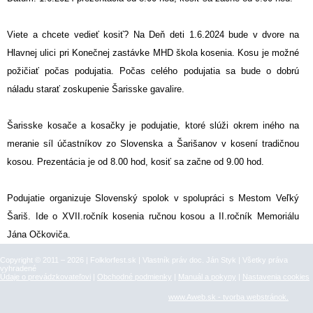
Viete a chcete vedieť kosiť? Na Deň deti 1.6.2024 bude v dvore na
Hlavnej ulici pri Konečnej zastávke MHD škola kosenia. Kosu je možné
požičiať počas podujatia. Počas celého podujatia sa bude o dobrú
náladu starať zoskupenie Šarisske gavalire.
Šarisske kosače a kosačky je podujatie, ktoré slúži okrem iného na
meranie síl účastníkov zo Slovenska a Šarišanov v kosení tradičnou
kosou. Prezentácia je od 8.00 hod, kosiť sa začne od 9.00 hod.
Podujatie organizuje Slovenský spolok v spolupráci s Mestom Veľký
Šariš. Ide o XVII.ročník kosenia ručnou kosou a II.ročník Memoriálu
Jána Očkoviča.
Copyright © 2011 – 2026 | Folklorfest.sk | Vlastník práv doc. Ján Styk | Všetky práva
vyhradené
Údaje o prevádzkovateľovi
|
Obchodné podmienky
|
Manuál a pokyny
|
Nastavenia cookies
www.Aweb.sk - tvorba webstránok.