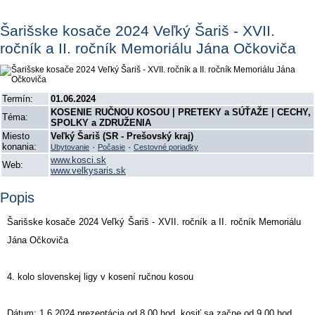
Šarišske kosače 2024 Veľký Šariš - XVII.
ročník a II. ročník Memoriálu Jána Očkoviča
Termín:
01.06.2024
KOSENIE RUČNOU KOSOU | PRETEKY a SÚŤAŽE | CECHY,
Téma:
SPOLKY a ZDRUŽENIA
Miesto
Veľký Šariš (SR - Prešovský kraj)
konania:
·
·
Ubytovanie
Počasie
Cestovné poriadky
www.kosci.sk
Web:
www.velkysaris.sk
Popis
Šarišske kosače 2024 Veľký Šariš - XVII. ročník a II. ročník Memoriálu
Jána Očkoviča
4. kolo slovenskej ligy v kosení ručnou kosou
Dátum: 1.6.2024 prezentácia od 8.00 hod, kosiť sa začne od 9.00 hod.