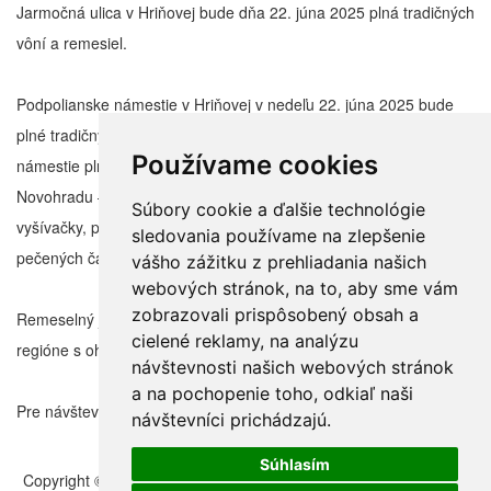
Jarmočná ulica v Hriňovej bude dňa 22. júna 2025 plná tradičných
vôní a remesiel.
Podpolianske námestie v Hriňovej v nedeľu 22. júna 2025 bude
plné tradičných vôní a remesiel. Na návštevníkov bude čakať
Používame cookies
námestie plné remeselníkov najrôznejšieho druhu z Podpoľania a
Novohradu – hrnčiari, rezbári, garbiari, medári, šperkári,
Súbory cookie a ďalšie technológie
vyšívačky, poľnohospodári, výrobcovia chutných lekvárov, sirupov,
sledovania používame na zlepšenie
pečených čajov i čili pást ale aj chutné občerstvenie.
vášho zážitku z prehliadania našich
webových stránok, na to, aby sme vám
zobrazovali prispôsobený obsah a
Remeselný jarmok ponúkne tie najkvalitnejšie výrobky vyrábané v
cielené reklamy, na analýzu
regióne s ohľadom na zachovávanie tradícií a remesiel.
návštevnosti našich webových stránok
a na pochopenie toho, odkiaľ naši
Pre návštevníkov bude pripravený aj kultúrny program.
návštevníci prichádzajú.
Súhlasím
Copyright © 2011 – 2026 | Folklorfest.sk | Vlastník práv doc. Ján