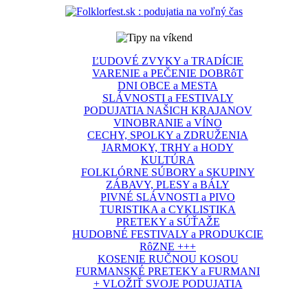
ĽUDOVÉ ZVYKY a TRADÍCIE
VARENIE a PEČENIE DOBRôT
DNI OBCE a MESTA
SLÁVNOSTI a FESTIVALY
PODUJATIA NAŠICH KRAJANOV
VINOBRANIE a VÍNO
CECHY, SPOLKY a ZDRUŽENIA
JARMOKY, TRHY a HODY
KULTÚRA
FOLKLÓRNE SÚBORY a SKUPINY
ZÁBAVY, PLESY a BÁLY
PIVNÉ SLÁVNOSTI a PIVO
TURISTIKA a CYKLISTIKA
PRETEKY a SÚŤAŽE
HUDOBNÉ FESTIVALY a PRODUKCIE
RôZNE +++
KOSENIE RUČNOU KOSOU
FURMANSKÉ PRETEKY a FURMANI
+ VLOŽIŤ SVOJE PODUJATIA