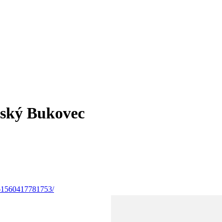
nský Bukovec
61560417781753/