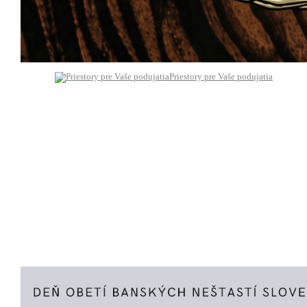
Priestory pre Vaše podujatia