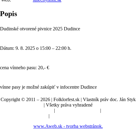
Popis
Dudinské otvorené pivnice 2025 Dudince
Dátum: 9. 8. 2025 o 15:00 – 22:00 h.
cena vínneho pasu: 20,- €
vínne pasy je možné zakúpiť v infocentre Dudince
Copyright © 2011 – 2026 | Folklorfest.sk | Vlastník práv doc. Ján Styk
| Všetky práva vyhradené
Údaje o prevádzkovateľovi
|
Obchodné podmienky
|
Manuál a pokyny
|
Nastavenia cookies
www.Aweb.sk - tvorba webstránok.