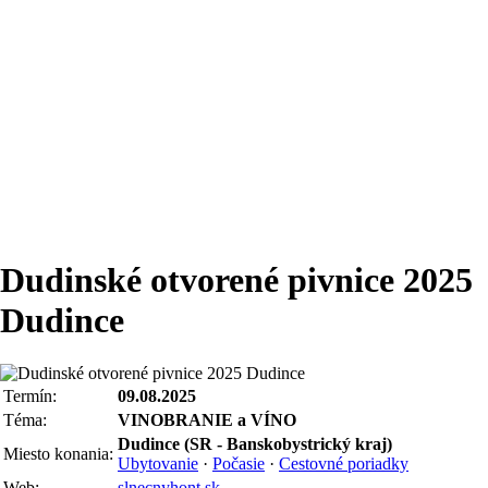
Dudinské otvorené pivnice 2025
Dudince
Termín:
09.08.2025
Téma:
VINOBRANIE a VÍNO
Dudince (SR - Banskobystrický kraj)
Miesto konania:
Ubytovanie
·
Počasie
·
Cestovné poriadky
Web:
slnecnyhont.sk