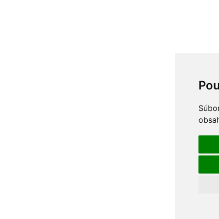
Pou
Súbor
obsah