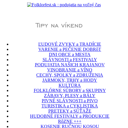
ĽUDOVÉ ZVYKY a TRADÍCIE
VARENIE a PEČENIE DOBRôT
DNI OBCE a MESTA
SLÁVNOSTI a FESTIVALY
PODUJATIA NAŠICH KRAJANOV
VINOBRANIE a VÍNO
CECHY, SPOLKY a ZDRUŽENIA
JARMOKY, TRHY a HODY
KULTÚRA
FOLKLÓRNE SÚBORY a SKUPINY
ZÁBAVY, PLESY a BÁLY
PIVNÉ SLÁVNOSTI a PIVO
TURISTIKA a CYKLISTIKA
PRETEKY a SÚŤAŽE
HUDOBNÉ FESTIVALY a PRODUKCIE
RôZNE +++
KOSENIE RUČNOU KOSOU