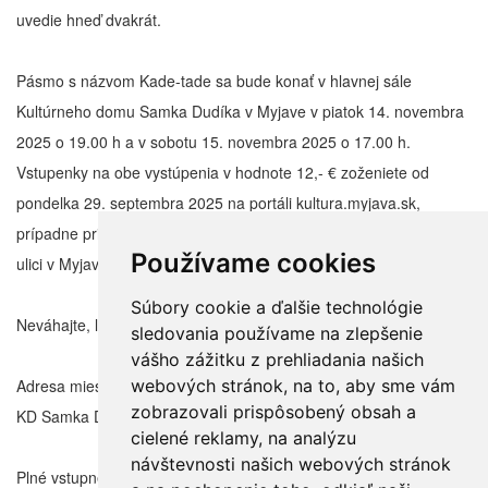
uvedie hneď dvakrát.
Pásmo s názvom Kade-tade sa bude konať v hlavnej sále
Kultúrneho domu Samka Dudíka v Myjave v piatok 14. novembra
2025 o 19.00 h a v sobotu 15. novembra 2025 o 17.00 h.
Vstupenky na obe vystúpenia v hodnote 12,- € zoženiete od
pondelka 29. septembra 2025 na portáli kultura.myjava.sk,
prípadne priamo v kancelárií kultúrneho domu na Partizánskej
Používame cookies
ulici v Myjave.
Súbory cookie a ďalšie technológie
Neváhajte, lístky sa míňajú ozaj rýchlo!
sledovania používame na zlepšenie
vášho zážitku z prehliadania našich
webových stránok, na to, aby sme vám
Adresa miesta konania
zobrazovali prispôsobený obsah a
KD Samka Dudíka, Myjava
cielené reklamy, na analýzu
návštevnosti našich webových stránok
Plné vstupné: 12 €