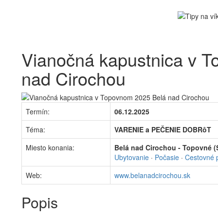
Vianočná kapustnica v 
nad Cirochou
Termín:
06.12.2025
Téma:
VARENIE a PEČENIE DOBRôT
Miesto konania:
Belá nad Cirochou - Topovné (S
Ubytovanie
·
Počasie
·
Cestovné 
Web:
www.belanadcirochou.sk
Popis