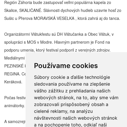
Región Záhoria bude zastupovať veľmi populárna kapela zo
Skalice, SKALIČANÉ. Slávnosti dychových hudieb uzavrie hosť zo
Sušic u Přerova MORAVSKÁ VESELKA , ktorá zahrá aj do tanca.
Organizátormi Vištukfestu sú DH Vištučanka a Obec Vištuk, v
spolupráci s MOS v Modre. Hlavným partnerom je Fond na
podporu umenia, ktorý festival podporil z verejných zdrojov.
Mediálnymi partnermi sú regionálne noviny PEZINSKO,
Používame cookies
PEZINSKÉ KULTÚRNE CENTRUM, NAŠE MUZIKA a RÁDIO
REGINA. Celým programom Vás bude sprevádzať Miroslava
Súbory cookie a ďalšie technológie
Keráková.
sledovania používame na zlepšenie
vášho zážitku z prehliadania našich
Počas festivalu sme nezabudli ani na deti, o ktoré sa postarajú
webových stránok, na to, aby sme vám
zobrazovali prispôsobený obsah a
animátorky.
cielené reklamy, na analýzu
návštevnosti našich webových stránok
A samozrejme je zabezpečené aj občerstvenie.
a na pochopenie toho, odkiaľ naši