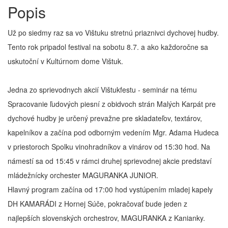
Popis
Už po siedmy raz sa vo Vištuku stretnú priaznivci dychovej hudby.
Tento rok pripadol festival na sobotu 8.7. a ako každoročne sa
uskutoční v Kultúrnom dome Vištuk.
Jedna zo sprievodnych akcií Vištukfestu - seminár na tému
Spracovanie ľudových piesní z obidvoch strán Malých Karpát pre
dychové hudby je určený prevažne pre skladateľov, textárov,
kapelníkov a začína pod odborným vedením Mgr. Adama Hudeca
v priestoroch Spolku vinohradníkov a vinárov od 15:30 hod. Na
námestí sa od 15:45 v rámci druhej sprievodnej akcie predstaví
mládežnícky orchester MAGURANKA JUNIOR.
Hlavný program začína od 17:00 hod vystúpením mladej kapely
DH KAMARÁDI z Hornej Súče, pokračovať bude jeden z
najlepších slovenských orchestrov, MAGURANKA z Kanianky.