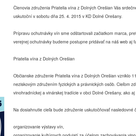
Členovia združenia Priatelia vína z Dolných Orešian Vás srdečne
uskutoční v sobotu dňa 25. 4. 2015 v KD Dolné Orešany.
Prípravu ochutnávky vín sme odštartovali začiatkom marca, pret
verejnej ochutnávky budeme postupne pridávať na náš web aj 
Priatelia vína z Dolných Orešian
Občianske združenie Priatelia vína z Dolných Orešian vzniklo 1
neziskovým združením fyzických a právnických osôb. Cieľom zdr
vinohradníckej a vinárskej tradície v obci Dolné Orešany, ako aj
Na dosiahnutie cieľa bude združenie uskutočňovať nasledovné č
organizovanie výstavy vín,
organizovanie kultúrnych podujatí za účelom zachovávania vinohr