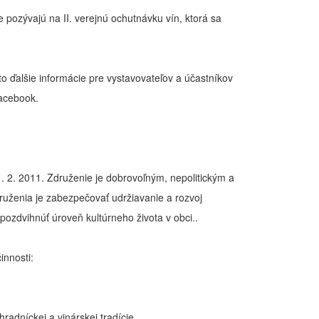
 pozývajú na II. verejnú ochutnávku vín, ktorá sa
o ďalšie informácie pre vystavovateľov a účastníkov
facebook.
1. 2. 2011. Združenie je dobrovoľným, nepolitickým a
uženia je zabezpečovať udržiavanie a rozvoj
 pozdvihnúť úroveň kultúrneho života v obci..
innosti:
adníckej a vinárskej tradície,