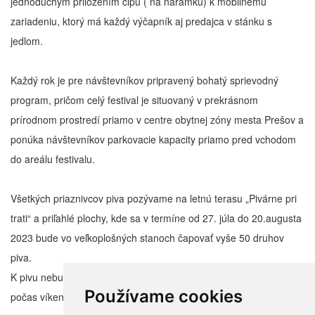
jednoduchým priložením čipu ( na náramku) k mobilnému
zariadeniu, ktorý má každý výčapník aj predajca v stánku s
jedlom.
Každý rok je pre návštevníkov pripravený bohatý sprievodný
program, pričom celý festival je situovaný v prekrásnom
prírodnom prostredí priamo v centre obytnej zóny mesta Prešov a
ponúka návštevníkov parkovacie kapacity priamo pred vchodom
do areálu festivalu.
Všetkých priaznivcov piva pozývame na letnú terasu „Pivárne pri
trati“ a priľahlé plochy, kde sa v termíne od 27. júla do 20.augusta
2023 bude vo veľkoplošných stanoch čapovať vyše 50 druhov
piva.
K pivu nebudú chýbať grilované špeciality a obvyklé pochutiny a
Používame cookies
počas víkendov Vám posedenie na terase spestríme sprievodným