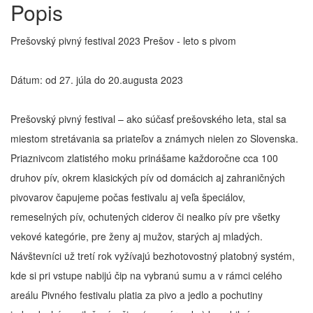
Popis
Prešovský pivný festival 2023 Prešov - leto s pivom
Dátum: od 27. júla do 20.augusta 2023
Prešovský pivný festival – ako súčasť prešovského leta, stal sa
miestom stretávania sa priateľov a známych nielen zo Slovenska.
Priaznivcom zlatistého moku prinášame každoročne cca 100
druhov pív, okrem klasických pív od domácich aj zahraničných
pivovarov čapujeme počas festivalu aj veľa špeciálov,
remeselných pív, ochutených ciderov či nealko pív pre všetky
vekové kategórie, pre ženy aj mužov, starých aj mladých.
Návštevníci už tretí rok vyžívajú bezhotovostný platobný systém,
kde si pri vstupe nabijú čip na vybranú sumu a v rámci celého
areálu Pivného festivalu platia za pivo a jedlo a pochutiny