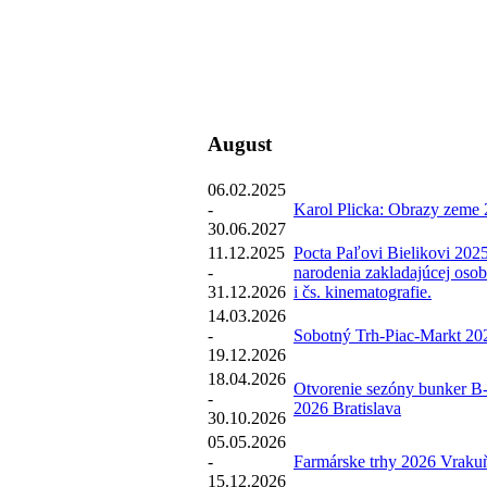
August
06.02.2025
-
Karol Plicka: Obrazy zeme 
30.06.2027
11.12.2025
Pocta Paľovi Bielikovi 2025
-
narodenia zakladajúcej osob
31.12.2026
i čs. kinematografie.
14.03.2026
-
Sobotný Trh-Piac-Markt 202
19.12.2026
18.04.2026
Otvorenie sezóny bunker B
-
2026 Bratislava
30.10.2026
05.05.2026
-
Farmárske trhy 2026 Vraku
15.12.2026