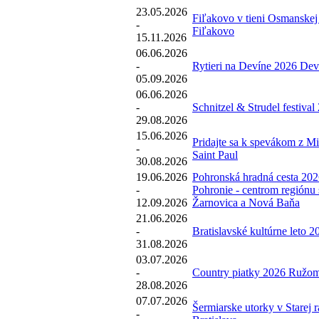
23.05.2026
Fiľakovo v tieni Osmanskej
-
Fiľakovo
15.11.2026
06.06.2026
-
Rytieri na Devíne 2026 Dev
05.09.2026
06.06.2026
-
Schnitzel & Strudel festiva
29.08.2026
15.06.2026
Pridajte sa k spevákom z M
-
Saint Paul
30.08.2026
19.06.2026
Pohronská hradná cesta 202
-
Pohronie - centrom regiónu
12.09.2026
Žarnovica a Nová Baňa
21.06.2026
-
Bratislavské kultúrne leto 2
31.08.2026
03.07.2026
-
Country piatky 2026 Ružo
28.08.2026
07.07.2026
Šermiarske utorky v Starej 
-