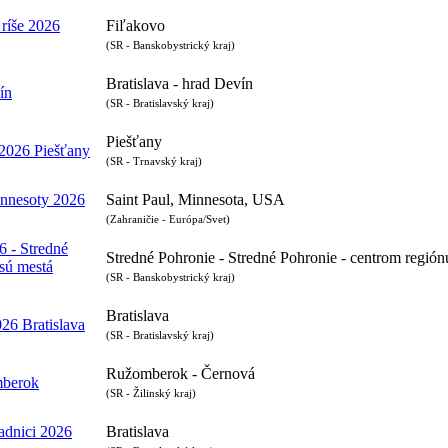
 ríše 2026
Fiľakovo
(SR - Banskobystrický kraj)
Bratislava - hrad Devín
ín
(SR - Bratislavský kraj)
Piešťany
l 2026 Piešťany
(SR - Trnavský kraj)
innesoty 2026
Saint Paul, Minnesota, USA
(Zahraničie - Európa/Svet)
6 - Stredné
Stredné Pohronie - Stredné Pohronie - centrom regió
 sú mestá
(SR - Banskobystrický kraj)
Bratislava
026 Bratislava
(SR - Bratislavský kraj)
Ružomberok - Černová
mberok
(SR - Žilinský kraj)
radnici 2026
Bratislava