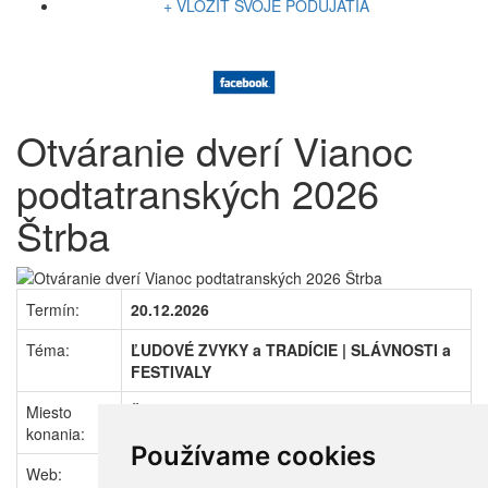
+ VLOŽIŤ SVOJE PODUJATIA
Otváranie dverí Vianoc
podtatranských 2026
Štrba
Termín:
20.12.2026
Téma:
ĽUDOVÉ ZVYKY a TRADÍCIE | SLÁVNOSTI a
FESTIVALY
Miesto
Štrba (SR - Prešovský kraj)
konania:
Ubytovanie
·
Počasie
·
Cestovné poriadky
Používame cookies
Web:
www.strba.sk