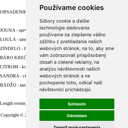
Používame cookies
OBSADENIE
Súbory cookie a ďalšie
technológie sledovania
JOUNA - spev
používame na zlepšenie vášho
LOULA - tanec
zážitku z prehliadania našich
webových stránok, na to, aby sme
ZINDELO - husle, spev
vám zobrazovali prispôsobený
BÁRO KREČUNO - gitara, akordeón
obsah a cielené reklamy, na
CITROM - kontrabas, spev
analýzu návštevnosti našich
webových stránok a na
SANDRA - cimbal
pochopenie toho, odkiaľ naši
BÁDŽO - tanec a perkusie
návštevníci prichádzajú.
Length events: 120 minutes
Súhlasím
Copyright © 2011 – 2026 | Folklorfest.sk | Vlastník práv doc. Ján Styk
Odmietam
| Všetky práva vyhradené
Údaje o prevádzkovateľovi
|
Obchodné podmienky
|
Manuál a pokyny
Zmeniť moje nastavenia