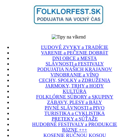
ĽUDOVÉ ZVYKY a TRADÍCIE
VARENIE a PEČENIE DOBRôT
DNI OBCE a MESTA
SLÁVNOSTI a FESTIVALY
PODUJATIA NAŠICH KRAJANOV
VINOBRANIE a VÍNO
CECHY, SPOLKY a ZDRUŽENIA
JARMOKY, TRHY a HODY
KULTÚRA
FOLKLÓRNE SÚBORY a SKUPINY
ZÁBAVY, PLESY a BÁLY
PIVNÉ SLÁVNOSTI a PIVO
TURISTIKA a CYKLISTIKA
PRETEKY a SÚŤAŽE
HUDOBNÉ FESTIVALY a PRODUKCIE
RôZNE +++
KOSENIE RUČNOU KOSOU