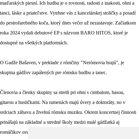
maďarských piesní. Ich hudba je o rovnosti, radosti z inakosti, ohni a
tanci, láske a priateľstve. Vytrhne vás z kancelárskej stoličky a posadí
do pestrofarebného koča, ktorý dnes večer už nezastavuje. Začiatkom
roka 2024 vydali debutové EP s názvom BARO HITOS, ktoré je
dostupné na všetkých platformách.
O Gadže Bašaven, v preklade z rómčiny "Nerómovia hrajú", je
skupina gádžov zapálených pre rómsku hudbu a tanec.
Členovia a členky skupiny sa stretli pri ohni s cimbalom, basou,
gitarou a husličkami. Na ramenách majú úvery a doktoráty, no v
srdciach zábavu a živelnú rómsku muziku. Okrem koncertnej činnosti
prinášajú na základné a stredné školy medzi malé gádžatká aj
romáčikov osvetu o rómskej kultúre v rámci projektu Aven Jekhetane.