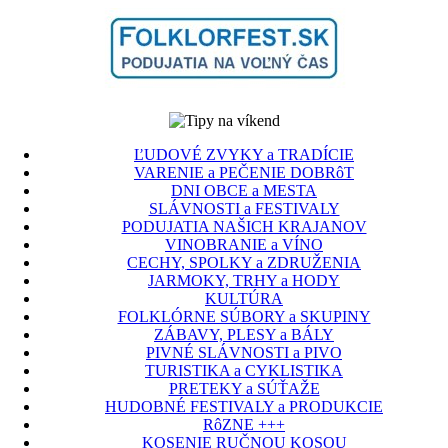
ĽUDOVÉ ZVYKY a TRADÍCIE
VARENIE a PEČENIE DOBRôT
DNI OBCE a MESTA
SLÁVNOSTI a FESTIVALY
PODUJATIA NAŠICH KRAJANOV
VINOBRANIE a VÍNO
CECHY, SPOLKY a ZDRUŽENIA
JARMOKY, TRHY a HODY
KULTÚRA
FOLKLÓRNE SÚBORY a SKUPINY
ZÁBAVY, PLESY a BÁLY
PIVNÉ SLÁVNOSTI a PIVO
TURISTIKA a CYKLISTIKA
PRETEKY a SÚŤAŽE
HUDOBNÉ FESTIVALY a PRODUKCIE
RôZNE +++
KOSENIE RUČNOU KOSOU