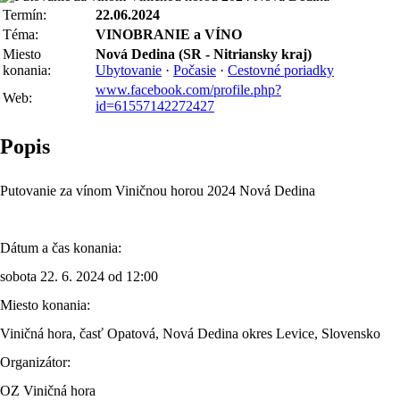
Termín:
22.06.2024
Téma:
VINOBRANIE a VÍNO
Miesto
Nová Dedina (SR - Nitriansky kraj)
konania:
Ubytovanie
·
Počasie
·
Cestovné poriadky
www.facebook.com/profile.php?
Web:
id=61557142272427
Popis
Putovanie za vínom Viničnou horou 2024 Nová Dedina
Dátum a čas konania:
sobota 22. 6. 2024 od 12:00
Miesto konania:
Viničná hora, časť Opatová, Nová Dedina okres Levice, Slovensko
Organizátor:
OZ Viničná hora