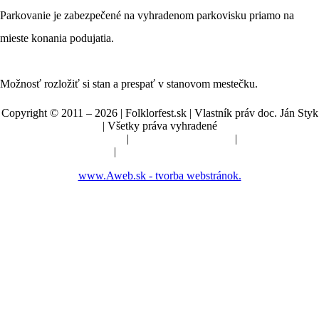
Parkovanie je zabezpečené na vyhradenom parkovisku priamo na
mieste konania podujatia.
Možnosť rozložiť si stan a prespať v stanovom mestečku.
Copyright © 2011 – 2026 | Folklorfest.sk | Vlastník práv doc. Ján Styk
| Všetky práva vyhradené
Údaje o prevádzkovateľovi
|
Obchodné podmienky
|
Manuál a pokyny
|
Nastavenia cookies
www.Aweb.sk - tvorba webstránok.