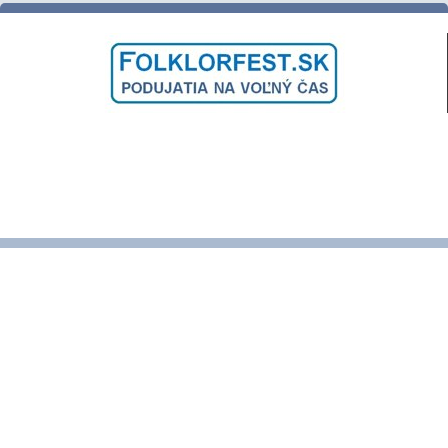
ĽUDOVÉ ZVYKY a TRADÍCIE
VARENIE a PEČENIE DOBRôT
DNI OBCE a MESTA
SLÁVNOSTI a FESTIVALY
PODUJATIA NAŠICH KRAJANOV
VINOBRANIE a VÍNO