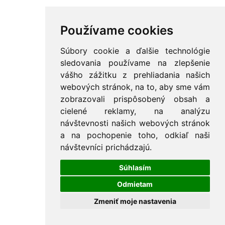
CECHY, SPOLKY a ZDRUŽENIA
Používame cookies
JARMOKY, TRHY a HODY
Súbory cookie a ďalšie technológie
KULTÚRA
sledovania používame na zlepšenie
FOLKLÓRNE SÚBORY a SKUPINY
vášho zážitku z prehliadania našich
ZÁBAVY, PLESY a BÁLY
webových stránok, na to, aby sme vám
zobrazovali prispôsobený obsah a
PIVNÉ SLÁVNOSTI a PIVO
cielené reklamy, na analýzu
TURISTIKA a CYKLISTIKA
návštevnosti našich webových stránok
a na pochopenie toho, odkiaľ naši
PRETEKY a SÚŤAŽE
návštevníci prichádzajú.
HUDOBNÉ FESTIVALY a PRODUKCIE
Súhlasím
RôZNE +++
Odmietam
KOSENIE RUČNOU KOSOU
Zmeniť moje nastavenia
FURMANSKÉ PRETEKY a FURMANI
+ VLOŽIŤ SVOJE PODUJATIA