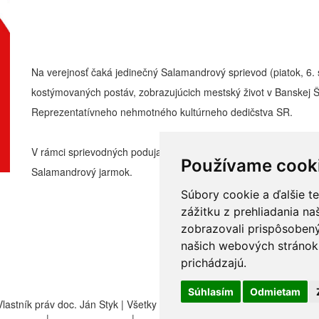
Na verejnosť čaká jedinečný Salamandrový sprievod (piatok, 6
kostýmovaných postáv, zobrazujúcich mestský život v Banskej Š
Reprezentatívneho nehmotného kultúrneho dedičstva SR.
V rámci sprievodných podujatí k hlavnému sa budú konať výstavy
Používame cook
Salamandrový jarmok.
Súbory cookie a ďalšie t
zážitku z prehliadania n
zobrazovali prispôsobený
našich webových stránok 
prichádzajú.
Súhlasím
Odmietam
 Vlastník práv doc. Ján Styk | Všetky práva vyhradené
odmienky
|
Manuál a pokyny
|
Nastavenia cookies