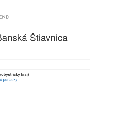
anská Štiavnica
obystrický kraj)
é poriadky