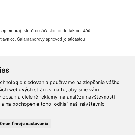
. septembra), ktorého súčasťou bude takmer 400
tiavnice. Salamandrový sprievod je súčasťou
, koncerty, vystúpenia pre deti a chýbať nebude aj
ies
echnológie sledovania používame na zlepšenie vášho
ašich webových stránok, na to, aby sme vám
 obsah a cielené reklamy, na analýzu návštevnosti
a na pochopenie toho, odkiaľ naši návštevníci
Zmeniť moje nastavenia
www.Aweb.sk - tvorba webstránok.