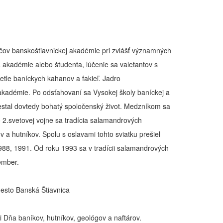
čov banskoštiavnickej akadémie pri zvlášť významných
ra akadémie alebo študenta, lúčenie sa valetantov s
tle baníckych kahanov a fakieľ. Jadro
 akadémie. Po odsťahovaní sa Vysokej školy baníckej a
estal dovtedy bohatý spoločenský život. Medzníkom sa
o 2.svetovej vojne sa tradícia salamandrových
a hutníkov. Spolu s oslavami tohto sviatku prešiel
88, 1991. Od roku 1993 sa v tradícii salamandrových
ember.
Mesto Banská Štiavnica
 Dňa baníkov, hutníkov, geológov a naftárov.