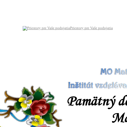
Priestory pre Vaše podujatia