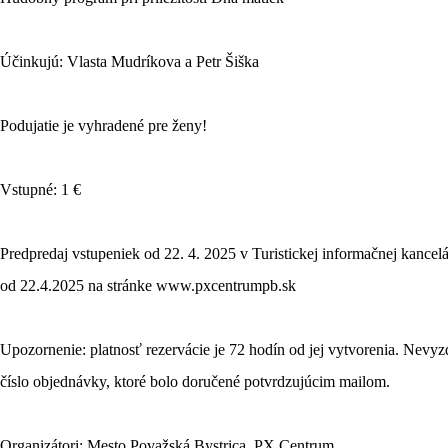
Účinkujú: Vlasta Mudríkova a Petr Šiška
Podujatie je vyhradené pre ženy!
Vstupné: 1 €
Predpredaj vstupeniek od 22. 4. 2025 v Turistickej informačnej kancelá
od 22.4.2025 na stránke www.pxcentrumpb.sk
Upozornenie: platnosť rezervácie je 72 hodín od jej vytvorenia. Nevy
číslo objednávky, ktoré bolo doručené potvrdzujúcim mailom.
Organizátori: Mesto Považská Bystrica, PX Centrum