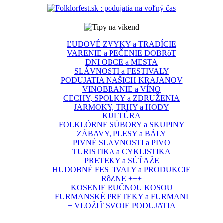
ĽUDOVÉ ZVYKY a TRADÍCIE
VARENIE a PEČENIE DOBRôT
DNI OBCE a MESTA
SLÁVNOSTI a FESTIVALY
PODUJATIA NAŠICH KRAJANOV
VINOBRANIE a VÍNO
CECHY, SPOLKY a ZDRUŽENIA
JARMOKY, TRHY a HODY
KULTÚRA
FOLKLÓRNE SÚBORY a SKUPINY
ZÁBAVY, PLESY a BÁLY
PIVNÉ SLÁVNOSTI a PIVO
TURISTIKA a CYKLISTIKA
PRETEKY a SÚŤAŽE
HUDOBNÉ FESTIVALY a PRODUKCIE
RôZNE +++
KOSENIE RUČNOU KOSOU
FURMANSKÉ PRETEKY a FURMANI
+ VLOŽIŤ SVOJE PODUJATIA