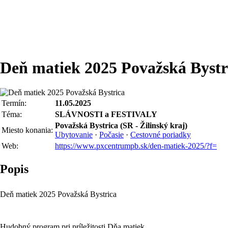
Deň matiek 2025 Považská Bystr
Termín:
11.05.2025
Téma:
SLÁVNOSTI a FESTIVALY
Považská Bystrica (SR - Žilinský kraj)
Miesto konania:
Ubytovanie
·
Počasie
·
Cestovné poriadky
Web:
https://www.pxcentrumpb.sk/den-matiek-2025/?f=
Popis
Deň matiek 2025 Považská Bystrica
Hudobný program pri príležitosti Dňa matiek