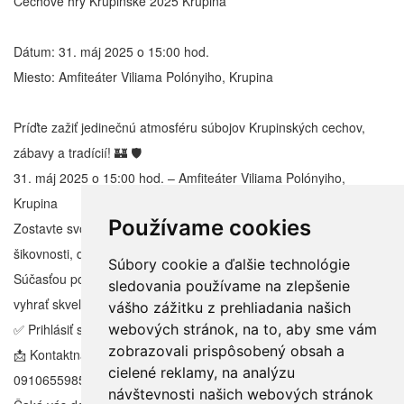
Cechové hry Krupinské 2025 Krupina
Dátum: 31. máj 2025 o 15:00 hod.
Miesto: Amfiteáter Viliama Polónyiho, Krupina
Príďte zažiť jedinečnú atmosféru súbojov Krupinských cechov,
zábavy a tradícií! 🏰 🛡️
31. máj 2025 o 15:00 hod. – Amfiteáter Viliama Polónyiho,
Krupina
Používame cookies
Zostavte svoj tím, vymyslite si názov a zmerajte si sily v
šikovnosti, dôvtipe a tímovom duchu ako staré cechy! 🪓⚒️
Súbory cookie a ďalšie technológie
Súčasťou podujatia bude aj bohatá tombola, v ktorej môžete
sledovania používame na zlepšenie
vyhrať skvelé ceny! 🎁🎉
vášho zážitku z prehliadania našich
webových stránok, na to, aby sme vám
✅ Prihlásiť sa môžete do 26.5.2025
zobrazovali prispôsobený obsah a
📩 Kontaktná osoba: Peter Sedmák / peter.sedmak@krupina.sk /
cielené reklamy, na analýzu
0910655985
návštevnosti našich webových stránok