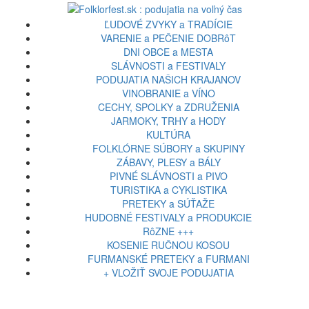
ĽUDOVÉ ZVYKY a TRADÍCIE
VARENIE a PEČENIE DOBRôT
DNI OBCE a MESTA
SLÁVNOSTI a FESTIVALY
PODUJATIA NAŠICH KRAJANOV
VINOBRANIE a VÍNO
CECHY, SPOLKY a ZDRUŽENIA
JARMOKY, TRHY a HODY
KULTÚRA
FOLKLÓRNE SÚBORY a SKUPINY
ZÁBAVY, PLESY a BÁLY
PIVNÉ SLÁVNOSTI a PIVO
TURISTIKA a CYKLISTIKA
PRETEKY a SÚŤAŽE
HUDOBNÉ FESTIVALY a PRODUKCIE
RôZNE +++
KOSENIE RUČNOU KOSOU
FURMANSKÉ PRETEKY a FURMANI
+ VLOŽIŤ SVOJE PODUJATIA