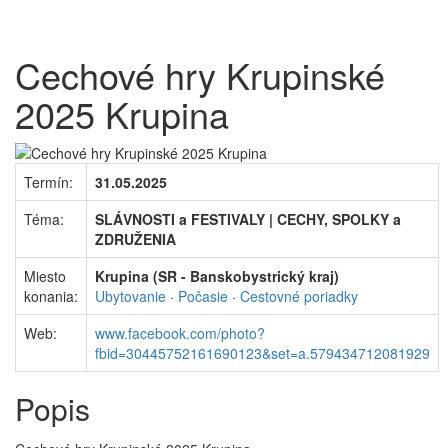
Cechové hry Krupinské
2025 Krupina
Termín:
31.05.2025
Téma:
SLÁVNOSTI a FESTIVALY | CECHY, SPOLKY a
ZDRUŽENIA
Miesto
Krupina (SR - Banskobystrický kraj)
konania:
Ubytovanie
·
Počasie
·
Cestovné poriadky
Web:
www.facebook.com/photo?
fbid=30445752161690123&set=a.579434712081929
Popis