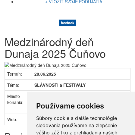
+ VLOŽIŤ SVOJE PODUJATIA
Medzinárodný deň
Dunaja 2025 Čuňovo
Termín:
28.06.2025
Téma:
SLÁVNOSTI a FESTIVALY
Miesto
Bratislava - Čuňovoˇedzinárodń (SR -
konania:
Banskobystrický kraj)
Používame cookies
Ubytovanie
·
Počasie
·
Cestovné poriadky
Súbory cookie a ďalšie technológie
Web:
Facebook
sledovania používame na zlepšenie
vášho zážitku z prehliadania našich