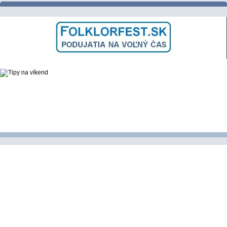
ĽUDOVÉ ZVYKY a TRADÍCIE
VARENIE a PEČENIE DOBRôT
DNI OBCE a MESTA
SLÁVNOSTI a FESTIVALY
PODUJATIA NAŠICH KRAJANOV