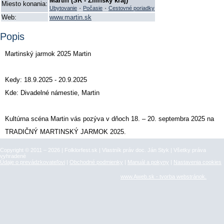
Martin (SR - Žilinský kraj)
Miesto konania:
·
·
Ubytovanie
Počasie
Cestovné poriadky
Web:
www.martin.sk
Popis
Martinský jarmok 2025 Martin
Kedy: 18.9.2025 - 20.9.2025
Kde: Divadelné námestie, Martin
Kultúrna scéna Martin vás pozýva v dňoch 18. – 20. septembra 2025 na
TRADIČNÝ MARTINSKÝ JARMOK 2025.
Copyright © 2011 – 2026 | Folklorfest.sk | Vlastník práv doc. Ján Styk | Všetky práva
vyhradené
Údaje o prevádzkovateľovi
|
Obchodné podmienky
|
Manuál a pokyny
|
Nastavenia cookies
www.Aweb.sk - tvorba webstránok.