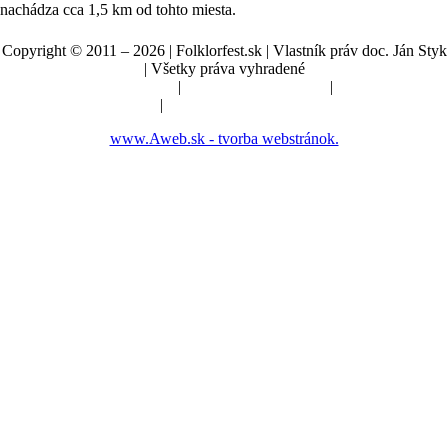
nachádza cca 1,5 km od tohto miesta.
Copyright © 2011 – 2026 | Folklorfest.sk | Vlastník práv doc. Ján Styk
| Všetky práva vyhradené
Údaje o prevádzkovateľovi
|
Obchodné podmienky
|
Manuál a pokyny
|
Nastavenia cookies
www.Aweb.sk - tvorba webstránok.