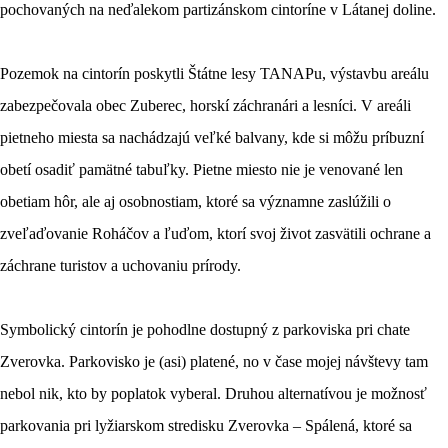
pochovaných na neďalekom partizánskom cintoríne v Látanej doline.
Pozemok na cintorín poskytli Štátne lesy TANAPu, výstavbu areálu
zabezpečovala obec Zuberec, horskí záchranári a lesníci. V areáli
pietneho miesta sa nachádzajú veľké balvany, kde si môžu príbuzní
obetí osadiť pamätné tabuľky. Pietne miesto nie je venované len
obetiam hôr, ale aj osobnostiam, ktoré sa významne zaslúžili o
zveľaďovanie Roháčov a ľuďom, ktorí svoj život zasvätili ochrane a
záchrane turistov a uchovaniu prírody.
Symbolický cintorín je pohodlne dostupný z parkoviska pri chate
Zverovka. Parkovisko je (asi) platené, no v čase mojej návštevy tam
nebol nik, kto by poplatok vyberal. Druhou alternatívou je možnosť
parkovania pri lyžiarskom stredisku Zverovka – Spálená, ktoré sa