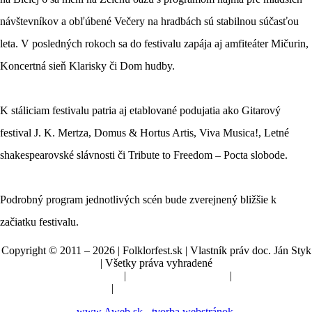
návštevníkov a obľúbené Večery na hradbách sú stabilnou súčasťou
leta. V posledných rokoch sa do festivalu zapája aj amfiteáter Mičurin,
Koncertná sieň Klarisky či Dom hudby.
K stáliciam festivalu patria aj etablované podujatia ako Gitarový
festival J. K. Mertza, Domus & Hortus Artis, Viva Musica!, Letné
shakespearovské slávnosti či Tribute to Freedom – Pocta slobode.
Podrobný program jednotlivých scén bude zverejnený bližšie k
začiatku festivalu.
Copyright © 2011 – 2026 | Folklorfest.sk | Vlastník práv doc. Ján Styk
| Všetky práva vyhradené
Údaje o prevádzkovateľovi
|
Obchodné podmienky
|
Manuál a pokyny
|
Nastavenia cookies
www.Aweb.sk - tvorba webstránok.