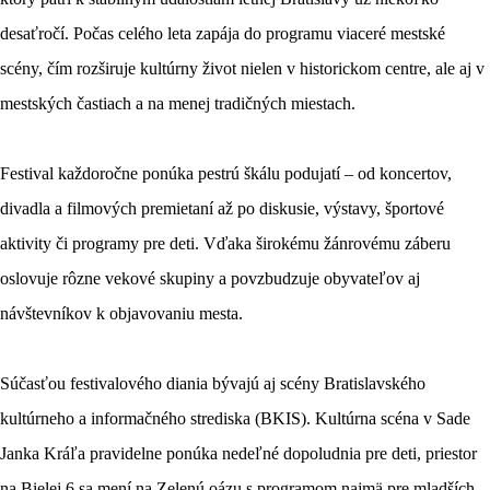
desaťročí. Počas celého leta zapája do programu viaceré mestské
scény, čím rozširuje kultúrny život nielen v historickom centre, ale aj v
mestských častiach a na menej tradičných miestach.
Festival každoročne ponúka pestrú škálu podujatí – od koncertov,
divadla a filmových premietaní až po diskusie, výstavy, športové
aktivity či programy pre deti. Vďaka širokému žánrovému záberu
oslovuje rôzne vekové skupiny a povzbudzuje obyvateľov aj
návštevníkov k objavovaniu mesta.
Súčasťou festivalového diania bývajú aj scény Bratislavského
kultúrneho a informačného strediska (BKIS). Kultúrna scéna v Sade
Janka Kráľa pravidelne ponúka nedeľné dopoludnia pre deti, priestor
na Bielej 6 sa mení na Zelenú oázu s programom najmä pre mladších