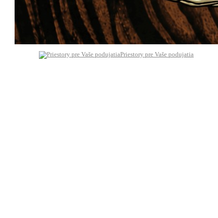
Priestory pre Vaše podujatia