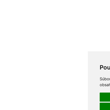
Pou
Súbor
obsah