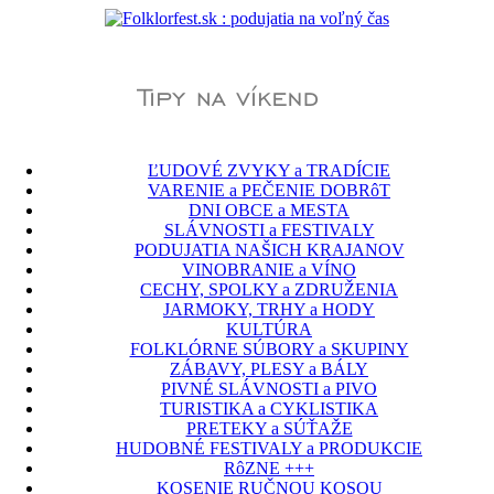
ĽUDOVÉ ZVYKY a TRADÍCIE
VARENIE a PEČENIE DOBRôT
DNI OBCE a MESTA
SLÁVNOSTI a FESTIVALY
PODUJATIA NAŠICH KRAJANOV
VINOBRANIE a VÍNO
CECHY, SPOLKY a ZDRUŽENIA
JARMOKY, TRHY a HODY
KULTÚRA
FOLKLÓRNE SÚBORY a SKUPINY
ZÁBAVY, PLESY a BÁLY
PIVNÉ SLÁVNOSTI a PIVO
TURISTIKA a CYKLISTIKA
PRETEKY a SÚŤAŽE
HUDOBNÉ FESTIVALY a PRODUKCIE
RôZNE +++
KOSENIE RUČNOU KOSOU