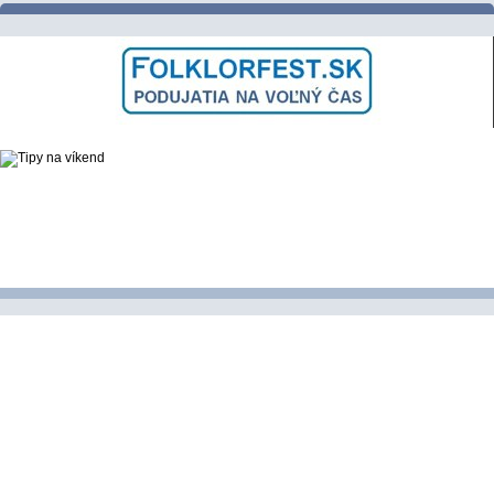
ĽUDOVÉ ZVYKY a TRADÍCIE
VARENIE a PEČENIE DOBRôT
DNI OBCE a MESTA
SLÁVNOSTI a FESTIVALY
PODUJATIA NAŠICH KRAJANOV