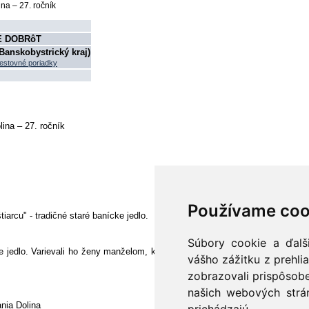
E DOBRôT
Banskobystrický kraj)
estovné poriadky
ina – 27. ročník
Používame coo
iarcu" - tradičné staré banícke jedlo.
Súbory cookie a ďalš
e jedlo. Varievali ho ženy manželom, ktorí chodili fárať do bane. Buď ho zjed
vášho zážitku z prehli
zobrazovali prispôsobe
našich webových strán
nia Dolina