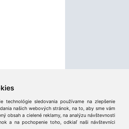
kies
ie technológie sledovania používame na zlepšenie
li hneď ráno, alebo si ho brávali so
adania našich webových stránok, na to, aby sme vám
ný obsah a cielené reklamy, na analýzu návštevnosti
ok a na pochopenie toho, odkiaľ naši návštevníci