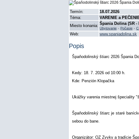
Termín:
18.07.2026
Téma:
VARENIE a PEČENI
Špania Dolina (SR - 
Miesto konania:
·
·
Ubytovanie
Počasie
C
Web:
www.spaniadolina.sk
Popis
Špaňodolinský štiarc 2026 Špania Dol
Kedy: 18. 7. 2026 od 10:00 h.
Kde: Penzión Klopačka
Ukážky varenia miestnej špeciality "št
Špaňodolinský štiarc je staré baníck
sebou do bane.
Organizátor: OZ Zvyky a tradície Špa