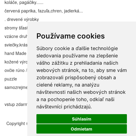
koláče, pagáčiky......
červená paprika, fazuľa,chren, jadierká...
. drevené výrobky
stromy šťastia, hand made mydlá,
Používame cookies
vzácne druhy kameňov
sviečky,krásne dekorácie
Súbory cookie a ďalšie technológie
hand Made tvorba vecičky pre detičky
sledovania používame na zlepšenie
kožené výrobky
vášho zážitku z prehliadania našich
ovčie rúno /kožušiny
webových stránok, na to, aby sme vám
zobrazovali prispôsobený obsah a
puzzle
cielené reklamy, na analýzu
samozrejme to nie je všetko.......
návštevnosti našich webových stránok
a na pochopenie toho, odkiaľ naši
vstup zdarma
návštevníci prichádzajú.
Súhlasím
Copyright © 2011 – 2026 | Folklorfest.sk | Vlastník práv doc. Ján
Styk | Všetky práva vyhradené
Odmietam
Údaje o prevádzkovateľovi
|
Obchodné podmienky
|
Manuál a