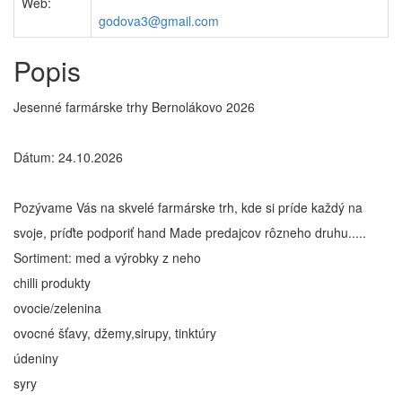
Web:
godova3@gmail.com
Popis
Jesenné farmárske trhy Bernolákovo 2026
Dátum: 24.10.2026
Pozývame Vás na skvelé farmárske trh, kde si príde každý na
svoje, príďte podporiť hand Made predajcov rôzneho druhu.....
Sortiment: med a výrobky z neho
chilli produkty
ovocie/zelenina
ovocné šťavy, džemy,sirupy, tinktúry
údeniny
syry