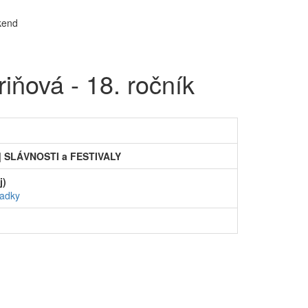
iňová - 18. ročník
 SLÁVNOSTI a FESTIVALY
j)
iadky