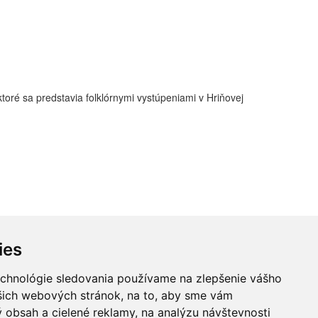
oré sa predstavia folklórnymi vystúpeniami v Hriňovej
ies
www.Aweb.sk - tvorba webstránok.
echnológie sledovania používame na zlepšenie vášho
ašich webových stránok, na to, aby sme vám
 obsah a cielené reklamy, na analýzu návštevnosti