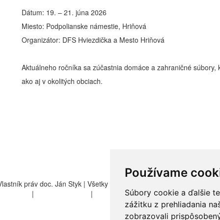
Dátum: 19. – 21. júna 2026
Miesto: Podpolianske námestie, Hriňová
Organizátor: DFS Hviezdička a Mesto Hriňová
Aktuálneho ročníka sa zúčastnia domáce a zahraničné súbory, kt
ako aj v okolitých obciach.
Používame cook
 Vlastník práv doc. Ján Styk | Všetky práva vyhradené
Súbory cookie a ďalšie t
odmienky
|
Manuál a pokyny
|
Nastavenia cookies
zážitku z prehliadania n
zobrazovali prispôsobený