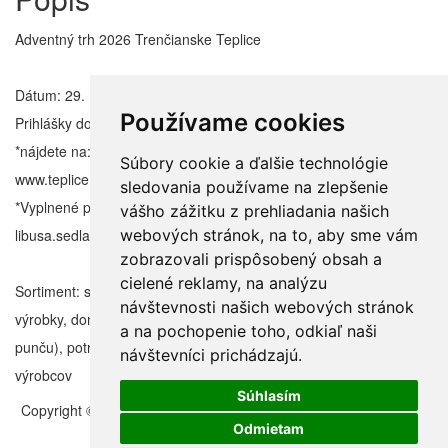
Adventný trh 2026 Trenčianske Teplice
Dátum: 29. 11. 2026
Používame cookies
Prihlášky do: 26. 10. 2026!!!!
*nájdete na:
Súbory cookie a ďalšie technológie
www.teplice.sk/obchod-sluzby-a-trhy.html#m_338378
sledovania používame na zlepšenie
*Vyplnené prihlášky zasielajte na e-mail:
vášho zážitku z prehliadania našich
libusa.sedlakova@teplice.sk
webových stránok, na to, aby sme vám
zobrazovali prispôsobený obsah a
cielené reklamy, na analýzu
Sortiment: sezónne ozdobné a úžitkové predmety, remeselné
návštevnosti našich webových stránok
výrobky, domáca tvorba, sladké občerstvenie a nápoje (okrem
a na pochopenie toho, odkiaľ naši
punču), potravinárske výrobky lokálnych farmárov a malých
návštevníci prichádzajú.
výrobcov
Súhlasím
Copyright © 2011 – 2026 | Folklorfest.sk | Vlastník práv doc. Ján
Styk | Všetky práva vyhradené
Odmietam