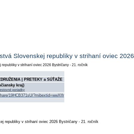
vá Slovenskej republiky v strihaní oviec 2026 
ZDRUŽENIA | PRETEKY a SÚŤAŽE
nčiansky kraj)
estovné poriadky
share/19HCB371sU/?mibextid=wwXIfr
 republiky v strihaní oviec 2026 Bystričany - 21. ročník