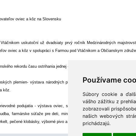
ovateľov oviec a kôz na Slovensku
Vtáčnikom uskutoční už dvadsiaty prvý ročník Medzinárodných majstrovstie
teľov oviec a kôz v spolupráci s Farmou pod Vtáčnikom a Občianskym združ
enského rekordu času ostrihania jednej ovce-46 sekúnd.
Používame coo
nských plemien- výstava národných plemien hospodárskych zvierat. Túto 
a kôz.
Súbory cookie a ďalš
vášho zážitku z prehli
ievodné podujatia - výstava oviec, súťaž v pití žinčice, jedení bryndzový
zobrazovali prispôsobe
udba, farmárske súťaže pre deti, mini farma. Počas celého dňa budú podáv
našich webových strán
rkelt, pečené klobásky, výborné pivo a štrúdľa, ovčie a kravské syry.
prichádzajú.