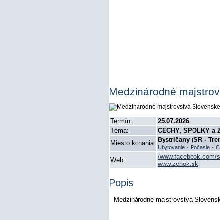
Medzinárodné majstrovst
Termín:
25.07.2026
Téma:
CECHY, SPOLKY a 
Bystričany (SR - Tre
Miesto konania:
·
·
Ubytovanie
Počasie
C
/www.facebook.com/
Web:
www.zchok.sk
Popis
Medzinárodné majstrovstvá Slovenskej