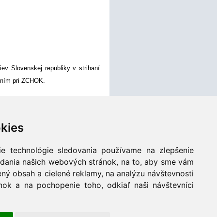
v Slovenskej republiky v strihaní
ením pri ZCHOK.
kies
výstavu organizuje Slovenský zväz
ie technológie sledovania používame na zlepšenie
adania našich webových stránok, na to, aby sme vám
ch halušiek, ukážka dojenia oviec.
ný obsah a cielené reklamy, na analýzu návštevnosti
ané špeciality- jahňací a divinový
ok a na pochopenie toho, odkiaľ naši návštevníci