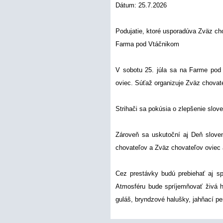
Dátum: 25.7.2026
Podujatie, ktoré usporadúva Zväz ch
Farma pod Vtáčnikom
V sobotu 25. júla sa na Farme pod 
oviec. Súťaž organizuje Zväz chova
Strihači sa pokúsia o zlepšenie slov
Zároveň sa uskutoční aj Deň slove
chovateľov a Zväz chovateľov oviec 
Cez prestávky budú prebiehať aj spr
Atmosféru bude spríjemňovať živá h
guláš, bryndzové halušky, jahňací pe