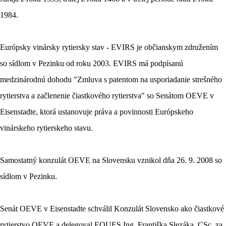
1984.
Európsky vinársky rytiersky stav - EVIRS je občianskym združením
so sídlom v Pezinku od roku 2003. EVIRS má podpísanú
medzinárodnú dohodu "Zmluva s patentom na usporiadanie strešného
rytierstva a začlenenie čiastkového rytierstva" so Senátom OEVE v
Eisenstadte, ktorá ustanovuje práva a povinnosti Európskeho
vinárskeho rytierskeho stavu.
Samostatný konzulát OEVE na Slovensku vznikol dňa 26. 9. 2008 so
sídlom v Pezinku.
Senát OEVE v Eisenstadte schválil Konzulát Slovensko ako čiastkové
rytierstvo OEVE a delegoval EQUES Ing. Františka Slezáka, CSc. za