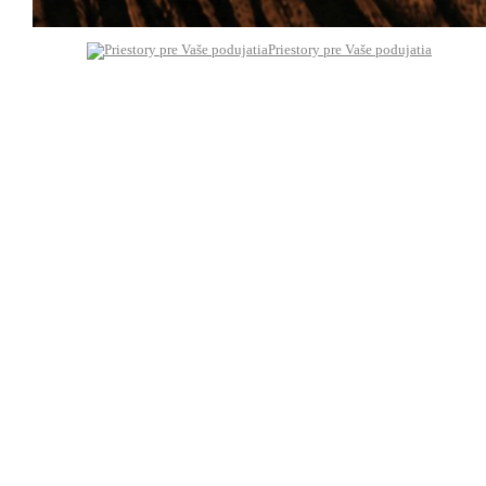
Priestory pre Vaše podujatia