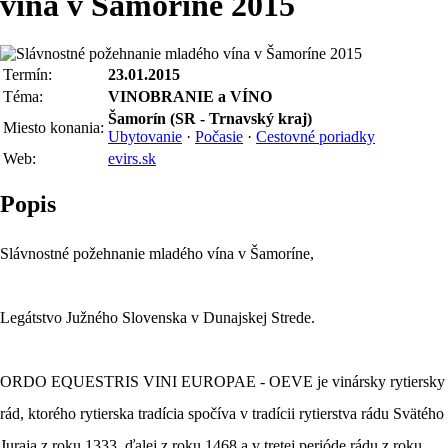
vína v Šamoríne 2015
Termín:
23.01.2015
Téma:
VINOBRANIE a VÍNO
Šamorín (SR - Trnavský kraj)
Miesto konania:
Ubytovanie
·
Počasie
·
Cestovné poriadky
Web:
evirs.sk
Popis
Slávnostné požehnanie mladého vína v Šamoríne,
Legátstvo Južného Slovenska v Dunajskej Strede.
ORDO EQUESTRIS VINI EUROPAE - OEVE je vinársky rytiersky
rád, ktorého rytierska tradícia spočíva v tradícii rytierstva rádu Svätého
Juraja z roku 1333, ďalej z roku 1468 a v tretej perióde rádu z roku