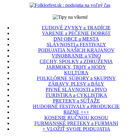
ĽUDOVÉ ZVYKY a TRADÍCIE
VARENIE a PEČENIE DOBRôT
DNI OBCE a MESTA
SLÁVNOSTI a FESTIVALY
PODUJATIA NAŠICH KRAJANOV
VINOBRANIE a VÍNO
CECHY, SPOLKY a ZDRUŽENIA
JARMOKY, TRHY a HODY
KULTÚRA
FOLKLÓRNE SÚBORY a SKUPINY
ZÁBAVY, PLESY a BÁLY
PIVNÉ SLÁVNOSTI a PIVO
TURISTIKA a CYKLISTIKA
PRETEKY a SÚŤAŽE
HUDOBNÉ FESTIVALY a PRODUKCIE
RôZNE +++
KOSENIE RUČNOU KOSOU
FURMANSKÉ PRETEKY a FURMANI
+ VLOŽIŤ SVOJE PODUJATIA