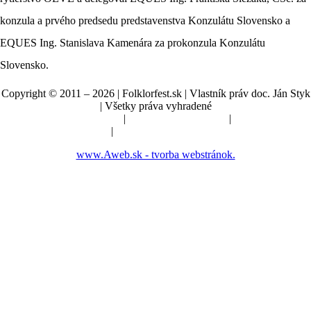
konzula a prvého predsedu predstavenstva Konzulátu Slovensko a
EQUES Ing. Stanislava Kamenára za prokonzula Konzulátu
Slovensko.
Copyright © 2011 – 2026 | Folklorfest.sk | Vlastník práv doc. Ján Styk
| Všetky práva vyhradené
Údaje o prevádzkovateľovi
|
Obchodné podmienky
|
Manuál a pokyny
|
Nastavenia cookies
www.Aweb.sk - tvorba webstránok.