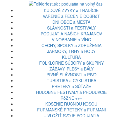
ĽUDOVÉ ZVYKY a TRADÍCIE
VARENIE a PEČENIE DOBRôT
DNI OBCE a MESTA
SLÁVNOSTI a FESTIVALY
PODUJATIA NAŠICH KRAJANOV
VINOBRANIE a VÍNO
CECHY, SPOLKY a ZDRUŽENIA
JARMOKY, TRHY a HODY
KULTÚRA
FOLKLÓRNE SÚBORY a SKUPINY
ZÁBAVY, PLESY a BÁLY
PIVNÉ SLÁVNOSTI a PIVO
TURISTIKA a CYKLISTIKA
PRETEKY a SÚŤAŽE
HUDOBNÉ FESTIVALY a PRODUKCIE
RôZNE +++
KOSENIE RUČNOU KOSOU
FURMANSKÉ PRETEKY a FURMANI
+ VLOŽIŤ SVOJE PODUJATIA