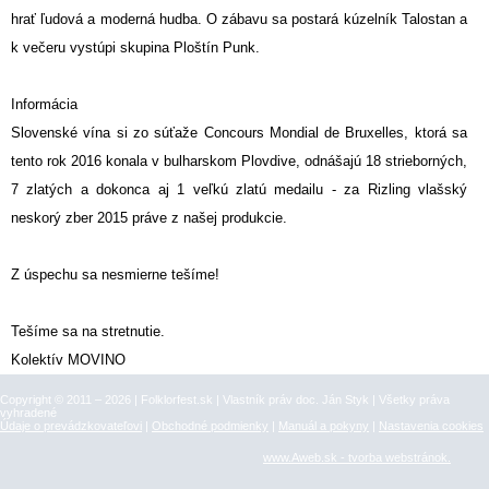
hrať ľudová a moderná hudba. O zábavu sa postará kúzelník Talostan a
k večeru vystúpi skupina Ploštín Punk.
Informácia
Slovenské vína si zo súťaže Concours Mondial de Bruxelles, ktorá sa
tento rok 2016 konala v bulharskom Plovdive, odnášajú 18 strieborných,
7 zlatých a dokonca aj 1 veľkú zlatú medailu - za Rizling vlašský
neskorý zber 2015 práve z našej produkcie.
Z úspechu sa nesmierne tešíme!
Tešíme sa na stretnutie.
Kolektív MOVINO
Copyright © 2011 – 2026 | Folklorfest.sk | Vlastník práv doc. Ján Styk | Všetky práva
vyhradené
Údaje o prevádzkovateľovi
|
Obchodné podmienky
|
Manuál a pokyny
|
Nastavenia cookies
www.Aweb.sk - tvorba webstránok.