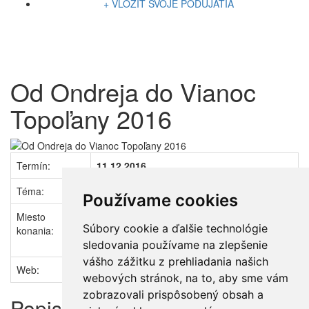
+ VLOŽIŤ SVOJE PODUJATIA
Od Ondreja do Vianoc
Topoľany 2016
Termín:
11.12.2016
Téma:
ĽUDOVÉ ZVYKY a TRADÍCIE
Používame cookies
Miesto
Michalovce - Topoľany (SR - Košický
Súbory cookie a ďalšie technológie
konania:
kraj)
Ubytovanie
·
Počasie
·
Cestovné poriadky
sledovania používame na zlepšenie
vášho zážitku z prehliadania našich
Web:
www.topolany.sk
webových stránok, na to, aby sme vám
zobrazovali prispôsobený obsah a
Popis