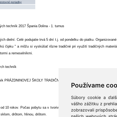
estovné poriadky
ných techník 2017 Špania Dolina - 1. turnus
ých dielní. Celé podujatie trvá 5 dní t.j. od pondelku do piatku. Organizovan
kú čipku " a môžu si vyskúšať rôzne tradičné pri využití tradičných materiálov 
tormi a remeselníkmi.
ých techník
ročník PRÁZDNINOVEJ ŠKOLY TRADIČNÝCH TECHNÍK . Podujatie sa uskutočni
Používame coo
Súbory cookie a ďalš
vášho zážitku z prehli
 od 10 rokov. Počas pobytu sa v tvorivých dielňach naučia paličkovať „špaňo
zobrazovali prispôsobe
, sklom, drôtom, hlinou, drôtom.
našich webových strán