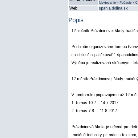
·
·
Ubytovanie
Počasie
C
Web:
spania.dolina.sk
Popis
12. ročník Prázdninovej školy tradič
Podujatie organizované formou tvoriv
sa deti učia paličkovať " španodolins
Výučba je realizovaná skúsenými lek
12.ročník Prázdninovej školy tradičn
V tomto roku pripravujeme už 12.
1. turnus 10.7 – 14.7.2017
2. turnus 7.8. – 11.8.2017
Prázdninová škola je určená pre deti
tradičné techniky pri práci s textilom