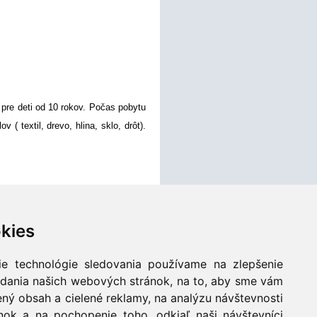
é pre deti od 10 rokov. Počas pobytu
( textil, drevo, hlina, sklo, drôt).
 v dvoch turnusoch :
kies
ie technológie sledovania používame na zlepšenie
adania našich webových stránok, na to, aby sme vám
dolinskú čipku“, vyskúšajú si rôzne
ný obsah a cielené reklamy, na analýzu návštevnosti
ok a na pochopenie toho, odkiaľ naši návštevníci