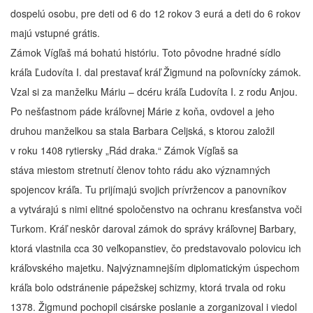
dospelú osobu, pre deti od 6 do 12 rokov 3 eurá a deti do 6 rokov
majú vstupné grátis.
Zámok Vígľaš má bohatú históriu. Toto pôvodne hradné sídlo
kráľa Ľudovíta I. dal prestavať kráľ Žigmund na poľovnícky zámok.
Vzal si za manželku Máriu – dcéru kráľa Ľudovíta I. z rodu Anjou.
Po nešťastnom páde kráľovnej Márie z koňa, ovdovel a jeho
druhou manželkou sa stala Barbara Celjská, s ktorou založil
v roku 1408 rytiersky „Rád draka.“ Zámok Vígľaš sa
stáva miestom stretnutí členov tohto rádu ako významných
spojencov kráľa. Tu prijímajú svojich prívržencov a panovníkov
a vytvárajú s nimi elitné spoločenstvo na ochranu kresťanstva voči
Turkom. Kráľ neskôr daroval zámok do správy kráľovnej Barbary,
ktorá vlastnila cca 30 veľkopanstiev, čo predstavovalo polovicu ich
kráľovského majetku. Najvýznamnejším diplomatickým úspechom
kráľa bolo odstránenie pápežskej schizmy, ktorá trvala od roku
1378. Žigmund pochopil cisárske poslanie a zorganizoval i viedol