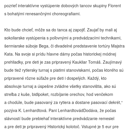
pozrieť interaktívne vystúpenie dobových tancov skupiny Florent
s bohatými renesančnými choreografiami.
Kto bude chcieť, môže sa do tanca aj zapojiť. Zaujať by mali aj
sokoliarske vystúpenia s poľovnými a predvádzacími technikami,
šermiarske súboje Bega, či divadelné predstavenie tortúry Majstra
Kata. Na svoje si prídu hlavne dámy počas historickej módnej
prehliadky, pre deti je zas pripravený Kaukliar Tomáš. Zaujímavý
bude tiež rytiersky turnaj s piatimi stanoviskami, počas ktorého sú
pripravené rôzne súťaže pre deti i dospelých. Každý, kto
absolvuje turnaj a úspešne zvládne všetky stanovištia, ako sú
streľba z kuše, bidlpoket, rozbíjanie orechov, hod venčekom
a chodúle, bude pasovaný za rytiera a dostane pasovací dekrét,“
pozýva K. Lenhardtová. Pani LenhardtovádDodáva, že počas
slávností bude prebiehať interaktívne predvádzanie remesiel
a pre deti je pripravený Historický kolotoč. Vstupné je 5 eur pre