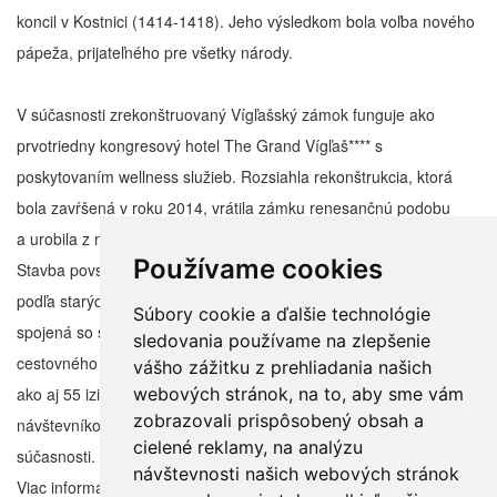
koncil v Kostnici (1414-1418). Jeho výsledkom bola voľba nového
pápeža, prijateľného pre všetky národy.
V súčasnosti zrekonštruovaný Vígľašský zámok funguje ako
prvotriedny kongresový hotel The Grand Vígľaš**** s
poskytovaním wellness služieb. Rozsiahla rekonštrukcia, ktorá
bola zavŕšená v roku 2014, vrátila zámku renesančnú podobu
a urobila z neho aristokratickú pýchu podpolianskeho regiónu.
Používame cookies
Stavba povstala z ruín poľovníckeho hradu uhorských kráľov,
podľa starých zachovalých plánov. Výnimočnosť prostredia
Súbory cookie a ďalšie technológie
spojená so špičkovými luxusnými službami urobili zo zámku klenot
sledovania používame na zlepšenie
cestovného ruchu. Historicky zariadený interiér priestorov zámku,
vášho zážitku z prehliadania našich
ako aj 55 izieb v ôsmich kategóriách, dávajú každému
webových stránok, na to, aby sme vám
zobrazovali prispôsobený obsah a
návštevníkovi priestor na vychutnanie si čara renesancie v
cielené reklamy, na analýzu
súčasnosti.
návštevnosti našich webových stránok
Viac informácií je na www.grandviglas.com, rezervácie: 045