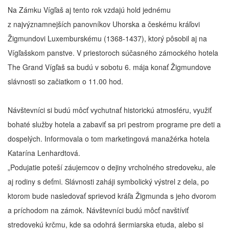
Na Zámku Vígľaš aj tento rok vzdajú hold jednému
z najvýznamnejších panovníkov Uhorska a českému kráľovi
Žigmundovi Luxemburskému (1368-1437), ktorý pôsobil aj na
Vígľašskom panstve. V priestoroch súčasného zámockého hotela
The Grand Vígľaš sa budú v sobotu 6. mája konať Žigmundove
slávnosti so začiatkom o 11.00 hod.
Návštevníci si budú môcť vychutnať historickú atmosféru, využiť
bohaté služby hotela a zabaviť sa pri pestrom programe pre deti a
dospelých. Informovala o tom marketingová manažérka hotela
Katarína Lenhardtová.
„Podujatie poteší záujemcov o dejiny vrcholného stredoveku, ale
aj rodiny s deťmi. Slávnosti zaháji symbolický výstrel z dela, po
ktorom bude nasledovať sprievod kráľa Žigmunda s jeho dvorom
a príchodom na zámok. Návštevníci budú môcť navštíviť
stredovekú krčmu, kde sa odohrá šermiarska etuda, alebo si