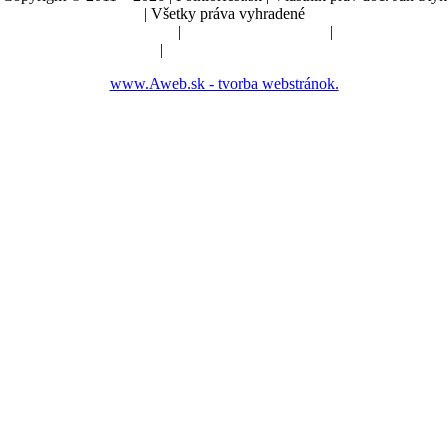
| Všetky práva vyhradené
Údaje o prevádzkovateľovi
|
Obchodné podmienky
|
Manuál a pokyny
|
Nastavenia cookies
www.Aweb.sk - tvorba webstránok.