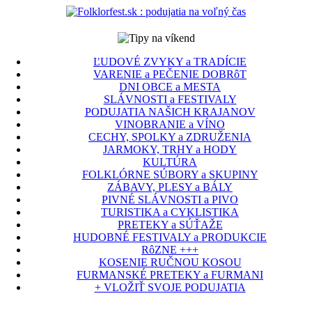
ĽUDOVÉ ZVYKY a TRADÍCIE
VARENIE a PEČENIE DOBRôT
DNI OBCE a MESTA
SLÁVNOSTI a FESTIVALY
PODUJATIA NAŠICH KRAJANOV
VINOBRANIE a VÍNO
CECHY, SPOLKY a ZDRUŽENIA
JARMOKY, TRHY a HODY
KULTÚRA
FOLKLÓRNE SÚBORY a SKUPINY
ZÁBAVY, PLESY a BÁLY
PIVNÉ SLÁVNOSTI a PIVO
TURISTIKA a CYKLISTIKA
PRETEKY a SÚŤAŽE
HUDOBNÉ FESTIVALY a PRODUKCIE
RôZNE +++
KOSENIE RUČNOU KOSOU
FURMANSKÉ PRETEKY a FURMANI
+ VLOŽIŤ SVOJE PODUJATIA