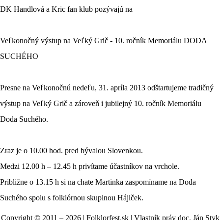
DK Handlová a Kric fan klub pozývajú na
Veľkonočný výstup na Veľký Grič - 10. ročník Memoriálu DODA
SUCHÉHO
Presne na Veľkonočnú nedeľu, 31. apríla 2013 odštartujeme tradičný
výstup na Veľký Grič a zároveň i jubilejný 10. ročník Memoriálu
Doda Suchého.
Zraz je o 10.00 hod. pred bývalou Slovenkou.
Medzi 12.00 h – 12.45 h privítame účastníkov na vrchole.
Približne o 13.15 h si na chate Martinka zaspomíname na Doda
Suchého spolu s folklórnou skupinou Hájiček.
Copyright © 2011 – 2026 | Folklorfest.sk | Vlastník práv doc. Ján Styk