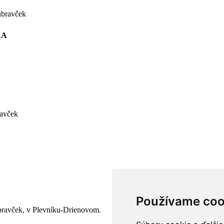
RA
ravček
Používame coo
úbravček, v Plevníku-Drienovom.