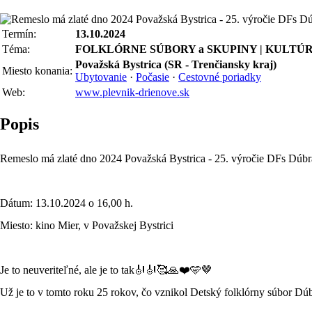
Termín:
13.10.2024
Téma:
FOLKLÓRNE SÚBORY a SKUPINY | KULTÚ
Považská Bystrica (SR - Trenčiansky kraj)
Miesto konania:
Ubytovanie
·
Počasie
·
Cestovné poriadky
Web:
www.plevnik-drienove.sk
Popis
Remeslo má zlaté dno 2024 Považská Bystrica - 25. výročie DFs Dúb
Dátum: 13.10.2024 o 16,00 h.
Miesto: kino Mier, v Považskej Bystrici
Je to neuveriteľné, ale je to tak🎻🎻🥰🙏❤️🩵🤎
Už je to v tomto roku 25 rokov, čo vznikol Detský folklórny súbor D