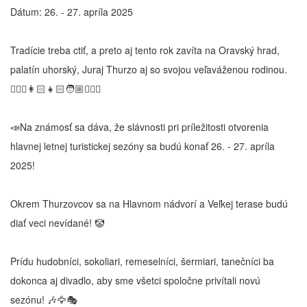
Dátum: 26. - 27. apríla 2025
Tradície treba ctiť, a preto aj tento rok zavíta na Oravský hrad,
palatín uhorský, Juraj Thurzo aj so svojou veľaváženou rodinou.
🧔🏻‍♂️👩🏻👧🏻🧑🏼👱🏼‍♀️
📣Na známosť sa dáva, že slávnosti pri príležitosti otvorenia
hlavnej letnej turistickej sezóny sa budú konať 26. - 27. apríla
2025!
Okrem Thurzovcov sa na Hlavnom nádvorí a Veľkej terase budú
diať veci nevídané! 🤡
Prídu hudobníci, sokoliari, remeselníci, šermiari, tanečníci ba
dokonca aj divadlo, aby sme všetci spoločne privítali novú
sezónu! 🎶🦅🎭