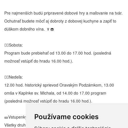
Pre najmenších budú pripravené dobové hry a maľovanie na tvár.
Ochutnať budete môcť aj dobroty z dobovej kuchyne a zapiť to
dúškom dobrého vína. 🍷🧁
👉🏽Sobota:
Program bude prebiehať od 13.00 do 17.00 hod. (posledná
možnosť vstúpiť do hradu 16.00 hod.).
👉🏽Nedeľa:
12.00 hod. historický sprievod Oravským Podzámkom, 13.00
omša v Kaplnke sv. Michala, od 14.00 do 17.00 program
(posledná možnosť vstúpiť do hradu 16.00 hod.).
Používame cookies
🎫Vstupenky:
Všetky druhy vstupeniek bude možné zakúpiť iba na kase, ktorú