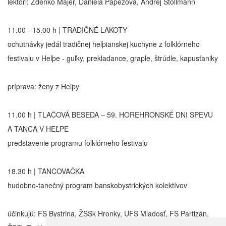
lektori: Zdenko Majer, Daniela Pápežová, Andrej Stollmann
11.00 - 15.00 h | TRADIČNÉ LAKOTY
ochutnávky jedál tradičnej heľpianskej kuchyne z folklórneho
festivalu v Heľpe - guľky, prekladance, graple, štrúdle, kapusťaniky
príprava: ženy z Heľpy
11.00 h | TLAČOVÁ BESEDA – 59. HOREHRONSKÉ DNI SPEVU
A TANCA V HEĽPE
predstavenie programu folklórneho festivalu
18.30 h | TANCOVAČKA
hudobno-tanečný program banskobystrických kolektívov
účinkujú: FS Bystrina, ŽSSk Hronky, UFS Mladosť, FS Partizán,