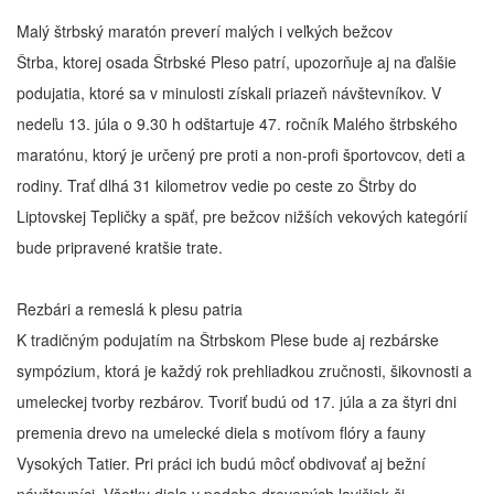
Malý štrbský maratón preverí malých i veľkých bežcov
Štrba, ktorej osada Štrbské Pleso patrí, upozorňuje aj na ďalšie
podujatia, ktoré sa v minulosti získali priazeň návštevníkov. V
nedeľu 13. júla o 9.30 h odštartuje 47. ročník Malého štrbského
maratónu, ktorý je určený pre proti a non-profi športovcov, deti a
rodiny. Trať dlhá 31 kilometrov vedie po ceste zo Štrby do
Liptovskej Tepličky a späť, pre bežcov nižších vekových kategórií
bude pripravené kratšie trate.
Rezbári a remeslá k plesu patria
K tradičným podujatím na Štrbskom Plese bude aj rezbárske
sympózium, ktorá je každý rok prehliadkou zručnosti, šikovnosti a
umeleckej tvorby rezbárov. Tvoriť budú od 17. júla a za štyri dni
premenia drevo na umelecké diela s motívom flóry a fauny
Vysokých Tatier. Pri práci ich budú môcť obdivovať aj bežní