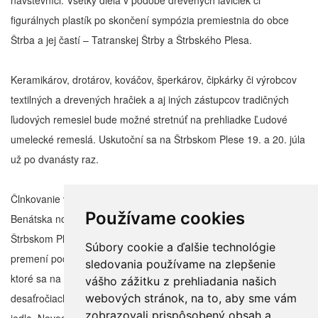
návštevníci. Všetky diela v podobe drevených lavičiek či
figurálnych plastík po skončení sympózia premiestnia do obce
Štrba a jej častí – Tatranskej Štrby a Štrbského Plesa.
Keramikárov, drotárov, kováčov, šperkárov, čipkárky či výrobcov
textilných a drevených hračiek a aj iných zástupcov tradičných
ľudových remesiel bude možné stretnúť na prehliadke Ľudové
umelecké remeslá. Uskutoční sa na Štrbskom Plese 19. a 20. júla
už po dvanásty raz.
Člnkovanie v barokových kostýmoch
Používame cookies
Benátska noc je najznámejšie a najpopulárnejšie podujatie leta na
Štrbskom Plese. Na tatranské Benátsky sa pokojná hladina jazera
Súbory cookie a ďalšie technológie
premení podvečer 19. júla. Nadväzuje na podobné podujatie,
sledovania používame na zlepšenie
ktoré sa na Štrbskom plese organizovalo už v minulých
vášho zážitku z prehliadania našich
webových stránok, na to, aby sme vám
desaťročiach a prepájalo ich člnkovanie, dobrá hudba a dobré
zobrazovali prispôsobený obsah a