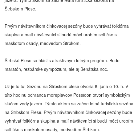
jazera. Týmto aktom sa začne letná turistická sezóna na
Štrbskom Plese.
Prvým návštevníkom člnkovacej sezóny bude vyhrávať folklórna
skupina a malí návštevníci si budú môcť urobím selfíčko s
maskotom osady, medveďom Štrbkom.
Štrbské Pleso sa hlási s atraktívnym letným program. Bude
maratón, rezbárske sympózium, ale aj Benátska noc.
Už je to tu! Sezónu na Štrbskom plese otvoria 6. júna o 10. h. V
túto hodinu ochranca moreplavcov Poseidon otvorí symbolickým
kľúčom vody jazera. Týmto aktom sa začne letná turistická sezóna
na Štrbskom Plese. Prvým návštevníkom člnkovacej sezóny bude
vyhrávať folklórna skupina a malí návštevníci si budú môcť urobím
selfíčko s maskotom osady, medveďom Štrbkom.