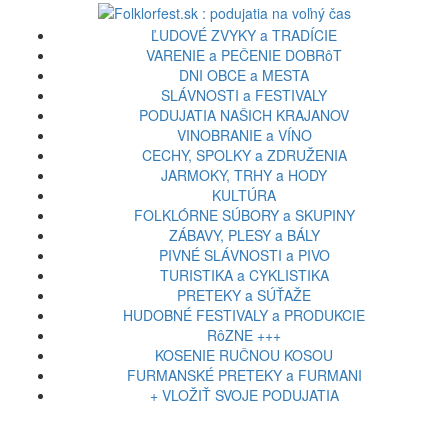
ĽUDOVÉ ZVYKY a TRADÍCIE
VARENIE a PEČENIE DOBRôT
DNI OBCE a MESTA
SLÁVNOSTI a FESTIVALY
PODUJATIA NAŠICH KRAJANOV
VINOBRANIE a VÍNO
CECHY, SPOLKY a ZDRUŽENIA
JARMOKY, TRHY a HODY
KULTÚRA
FOLKLÓRNE SÚBORY a SKUPINY
ZÁBAVY, PLESY a BÁLY
PIVNÉ SLÁVNOSTI a PIVO
TURISTIKA a CYKLISTIKA
PRETEKY a SÚŤAŽE
HUDOBNÉ FESTIVALY a PRODUKCIE
RôZNE +++
KOSENIE RUČNOU KOSOU
FURMANSKÉ PRETEKY a FURMANI
+ VLOŽIŤ SVOJE PODUJATIA