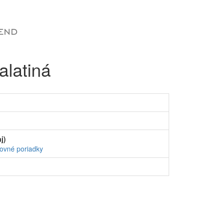
alatiná
j)
ovné poriadky