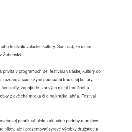
ného festivalu valaskej kultúry. Som rád, že s ním
av Žabenský.
 privíta v programoch 24. festivalu valaskej kultúry do
 zoznámia scénickými podobami tradičnej kultúry,
peciality, zapoja do tvorivých dielní tradičného
robky z ovčieho mlieka či o najkrajšie jahňa. Festival
Červeňovej ponúknuť nielen aktuálne podoby a prejavy
elníkov, ale i prezentovať syrové výrobky družstiev a