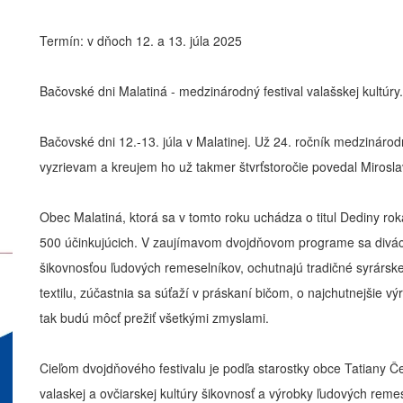
Termín: v dňoch 12. a 13. júla 2025
Bačovské dni Malatiná - medzinárodný festival valašskej kultúry.
Bačovské dni 12.-13. júla v Malatinej. Už 24. ročník medzinárod
vyzrievam a kreujem ho už takmer štvrťstoročie povedal Mirosl
Obec Malatiná, ktorá sa v tomto roku uchádza o titul Dediny roka
500 účinkujúcich. V zaujímavom dvojdňovom programe sa diváci
šikovnosťou ľudových remeselníkov, ochutnajú tradičné syrárske š
textilu, zúčastnia sa súťaží v práskaní bičom, o najchutnejšie vý
tak budú môcť prežiť všetkými zmyslami.
Cieľom dvojdňového festivalu je podľa starostky obce Tatiany 
valaskej a ovčiarskej kultúry šikovnosť a výrobky ľudových remes