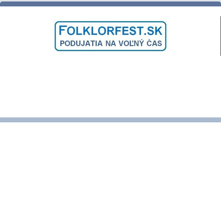
ĽUDOVÉ ZVYKY a TRADÍCIE
VARENIE a PEČENIE DOBRôT
DNI OBCE a MESTA
SLÁVNOSTI a FESTIVALY
PODUJATIA NAŠICH KRAJANOV
VINOBRANIE a VÍNO