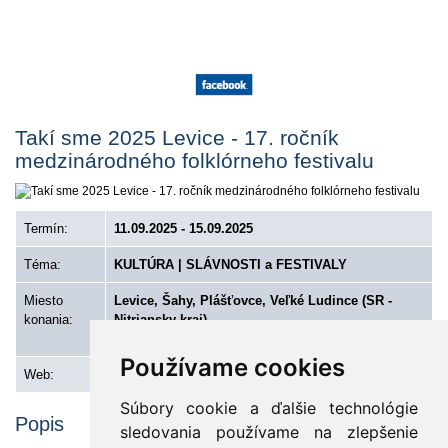
Takí sme 2025 Levice - 17. ročník
medzinárodného folklórneho festivalu
Termín:
11.09.2025 - 15.09.2025
Téma:
KULTÚRA | SLÁVNOSTI a FESTIVALY
Miesto
Levice, Šahy, Plášťovce, Veľké Ludince (SR -
konania:
Nitriansky kraj)
·
·
Ubytovanie
Počasie
Cestovné poriadky
Používame cookies
Web:
www.facebook.com/@RosLevice/?locale=sl_SI
Súbory cookie a ďalšie technológie
Popis
sledovania používame na zlepšenie