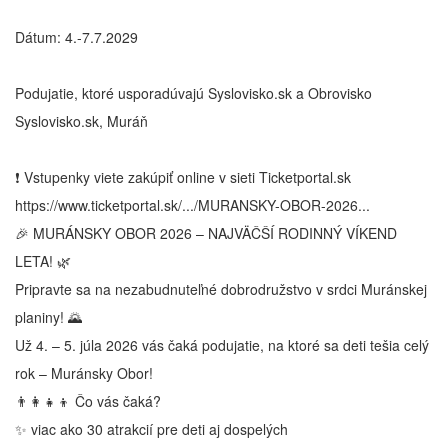
Dátum: 4.-7.7.2029
Podujatie, ktoré usporadúvajú Syslovisko.sk a Obrovisko
Syslovisko.sk, Muráň
❗️ Vstupenky viete zakúpiť online v sieti Ticketportal.sk
https://www.ticketportal.sk/.../MURANSKY-OBOR-2026...
🎉 MURÁNSKY OBOR 2026 – NAJVÄČŠÍ RODINNÝ VÍKEND
LETA! 🌿
Pripravte sa na nezabudnuteľné dobrodružstvo v srdci Muránskej
planiny! 🌄
Už 4. – 5. júla 2026 vás čaká podujatie, na ktoré sa deti tešia celý
rok – Muránsky Obor!
👨‍👩‍👧‍👦 Čo vás čaká?
✨ viac ako 30 atrakcií pre deti aj dospelých