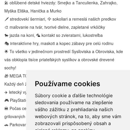
🎤 obľúbené detské hviezdy: Smejko a Tanculienka, Zahrajko,
Myška Eliška, Hanička a Murko
🗡️ stredovekí šermiari, 🦅 sokoliari a remeslá našich predkov
🎨 maľovanie na tvár, tvorivé dielne, zapletané vrkôčiky
🐎 jazda na koni, 🦜 kontakt so zvieratami, lukostreľba
🎭 interaktívne hry, maskoti a kopec zábavy pre celú rodinu
🌟 To všetko v jedinečnom prostredí Sysľoviska a Obroviska, kde
vás obklopia tisíce priateľských syslíkov a obrovské drevené
sochy!
🎁 MEGA TOMBOLA SNOV
Používame cookies
Každý deň žrebovanie o fantastické ceny:
✈️ letecký výlet do Londýna + Warner Bros. studio (Harry Potter)
Súbory cookie a ďalšie technológie
🎮 PlayStation, 🚜 bager a množstvo ďalších cien
sledovania používame na zlepšenie
🍔 Počas celého dňa je pripravená gastrozóna plná dobrôt – od
vášho zážitku z prehliadania našich
webových stránok, na to, aby sme vám
grilovaných špecialít až po sladké potešenie.
zobrazovali prispôsobený obsah a
🚗 Parkovanie + kyvadlová doprava zabezpečená