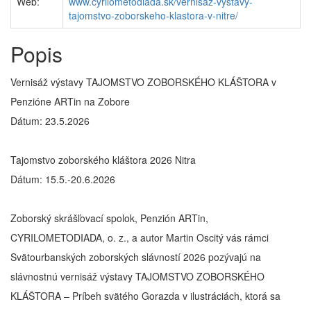
Web:
www.cyrilometodiada.sk/vernisaz-vystavy-
tajomstvo-zoborskeho-klastora-v-nitre/
Popis
Vernisáž výstavy TAJOMSTVO ZOBORSKÉHO KLÁŠTORA v
Penzióne ARTin na Zobore
Dátum: 23.5.2026
Tajomstvo zoborského kláštora 2026 Nitra
Dátum: 15.5.-20.6.2026
Zoborský skrášľovací spolok, Penzión ARTin,
CYRILOMETODIADA, o. z., a autor Martin Oscitý vás rámci
Svätourbanských zoborských slávností 2026 pozývajú na
slávnostnú vernisáž výstavy TAJOMSTVO ZOBORSKÉHO
KLÁŠTORA – Príbeh svätého Gorazda v ilustráciách, ktorá sa