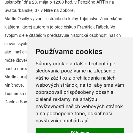
uskutoční dňa 23. mája o 12:00 hod. v Penzióne ARTin na
Svätourbanskej 37 v Nitre na Zobore.
Martin Oscitý vytvoril ilustrácie do knihy Tajomstvo Zoborského
kláštora, ktorej autorom je otec biskup František Rábek. Vo
svojom diele čitateľom predstavuje historické osobnosti našich
slovenských dejín – vladárov Svätopluka, Rastislava a Koceľa,
Používame cookies
ako i našich svätcov Cyrila, Metoda a Gorazda. Vďaka ilustráciám
môže človek oveľa intenzívnejšie vnímať hlbokú duchovnú postať
Súbory cookie a ďalšie technológie
nášho národa a čerpať z nej.
sledovania používame na zlepšenie
Martin Juraj Oscitý, narodený v roku 1952 v Bratislave, dnes žije v
vášho zážitku z prehliadania našich
webových stránok, na to, aby sme vám
Mníchove.
zobrazovali prispôsobený obsah a
Tešíme sa na Vašu účasť!
cielené reklamy, na analýzu
Daniela Suchá, CYRILOMETODIADA
návštevnosti našich webových stránok
a na pochopenie toho, odkiaľ naši
návštevníci prichádzajú.
Súhlasím