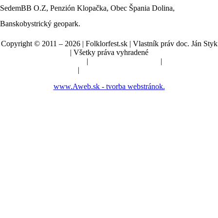
SedemBB O.Z, Penzión Klopačka, Obec Špania Dolina,
Banskobystrický geopark.
Copyright © 2011 – 2026 | Folklorfest.sk | Vlastník práv doc. Ján Styk
| Všetky práva vyhradené
Údaje o prevádzkovateľovi
|
Obchodné podmienky
|
Manuál a pokyny
|
Nastavenia cookies
www.Aweb.sk - tvorba webstránok.