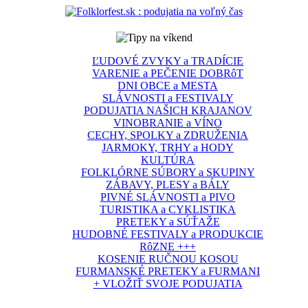
ĽUDOVÉ ZVYKY a TRADÍCIE
VARENIE a PEČENIE DOBRôT
DNI OBCE a MESTA
SLÁVNOSTI a FESTIVALY
PODUJATIA NAŠICH KRAJANOV
VINOBRANIE a VÍNO
CECHY, SPOLKY a ZDRUŽENIA
JARMOKY, TRHY a HODY
KULTÚRA
FOLKLÓRNE SÚBORY a SKUPINY
ZÁBAVY, PLESY a BÁLY
PIVNÉ SLÁVNOSTI a PIVO
TURISTIKA a CYKLISTIKA
PRETEKY a SÚŤAŽE
HUDOBNÉ FESTIVALY a PRODUKCIE
RôZNE +++
KOSENIE RUČNOU KOSOU
FURMANSKÉ PRETEKY a FURMANI
+ VLOŽIŤ SVOJE PODUJATIA