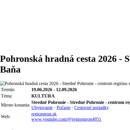
Pohronská hradná cesta 2026 - S
Baňa
Termín:
19.06.2026 - 12.09.2026
Téma:
KULTÚRA
Stredné Pohronie - Stredné Pohronie - centrom r
Miesto konania:
Ubytovanie
·
Počasie
·
Cestovné poriadky
regiongron.sk
Web:
www.youtube.com/@regiongron4951