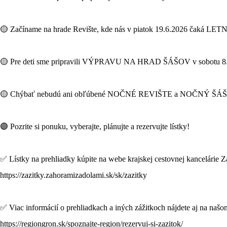
🟡 Začíname na hrade Revište, kde nás v piatok 19.6.2026 ča
🟡 Pre deti sme pripravili VÝPRAVU NA HRAD ŠÁŠOV v sobotu 8.8.20
🟡 Chýbať nebudú ani obľúbené NOČNÉ REVIŠTE a NOČNÝ ŠÁŠOV 
🟣 Pozrite si ponuku, vyberajte, plánujte a rezervujte lístky!
✅ Lístky na prehliadky kúpite na webe krajskej cestovnej kancelárie Z
https://zazitky.zahoramizadolami.sk/sk/zazitky
✅ Viac informácií o prehliadkach a iných zážitkoch nájdete aj na naš
https://regiongron.sk/spoznajte-region/rezervuj-si-zazitok/