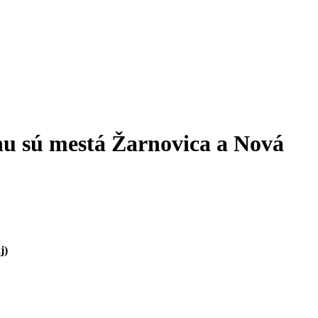
nu sú mestá Žarnovica a Nová
j)