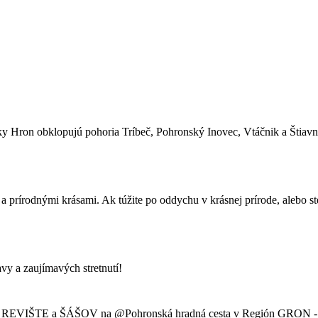
y Hron obklopujú pohoria Tríbeč, Pohronský Inovec, Vtáčnik a Štiavn
rírodnými krásami. Ak túžite po oddychu v krásnej prírode, alebo ste 
zaujímavých stretnutí!
doch REVIŠTE a ŠÁŠOV na @Pohronská hradná cesta v Región GRON - 