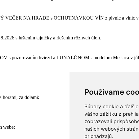
ká LETNÝ VEČER NA HRADE s OCHUTNÁVKOU VÍN z pivníc a viníc v
26 s lúštením tajničky a riešením rôznych úloh.
s pozorovaním hviezd a LUNALÓNOM - modelom Mesiaca v júli 
Používame coo
a horami, za dolami:
Súbory cookie a ďalšie
vášho zážitku z prehli
zobrazovali prispôsobe
om webe:
našich webových stráno
prichádzajú.