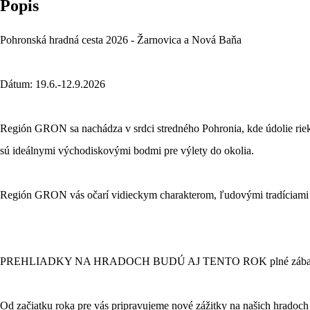
Popis
Pohronská hradná cesta 2026 - Žarnovica a Nová Baňa
Dátum: 19.6.-12.9.2026
Región GRON sa nachádza v srdci stredného Pohronia, kde údolie riek
sú ideálnymi východiskovými bodmi pre výlety do okolia.
Región GRON vás očarí vidieckym charakterom, ľudovými tradíciami a p
PREHLIADKY NA HRADOCH BUDÚ AJ TENTO ROK plné zábavy a 
Od začiatku roka pre vás pripravujeme nové zážitky na našich hra