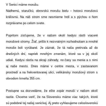
V Senici máme morušu.
Nádhernú, staručkú, obrovskú morušu bielu – hotovú morušovú
kráľovnú. Na náš strom sme nesmierne hrdí a s pýchou o ňom
rozprávame po celom svete.
Popritom zisťujeme, že v našom okolí kedysi rástli viaceré
morušové stromy. Žiaľ, prišlo k nezvratným rozhodnutiam a mnohé
moruše boli vyrúbané. Je zázrak, že tá naša pretrvala až do
dnešných dní, napriek mnohým zmenám, ktoré sa v jej okolí
udiali. Kedysi rástla na okraji záhrady, no časy sa menia a s nimi
aj naše mesto. Dnes máme v centre mesta, v zastavanom
prostredí a na frekventovanej ulici, velikánsky morušový strom s
obvodom kmeňa 355 cm.
Postupne sa dozvedáme, že ešte zopár moruší v našom okolí
rastie. Chceme veriť, že na Slovensku máme viac takých, ktoré
sú podobné tej našej senickej. Aj preto vyhlasujeme celoslovenskú