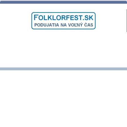
ĽUDOVÉ ZVYKY a TRADÍCIE
VARENIE a PEČENIE DOBRôT
DNI OBCE a MESTA
SLÁVNOSTI a FESTIVALY
PODUJATIA NAŠICH KRAJANOV
VINOBRANIE a VÍNO