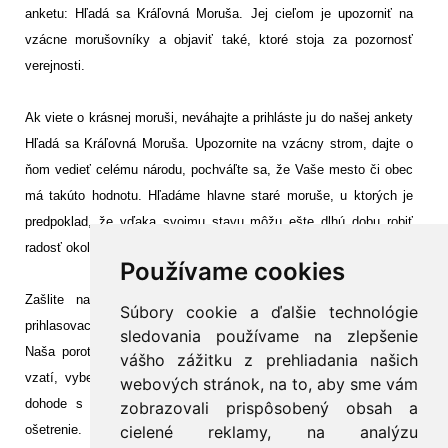
anketu: Hľadá sa Kráľovná Moruša. Jej cieľom je upozorniť na
vzácne morušovníky a objaviť také, ktoré stoja za pozornosť
verejnosti.
Ak viete o krásnej moruši, neváhajte a prihláste ju do našej ankety
Hľadá sa Kráľovná Moruša. Upozornite na vzácny strom, dajte o
ňom vedieť celému národu, pochváľte sa, že Vaše mesto či obec
má takúto hodnotu. Hľadáme hlavne staré moruše, u ktorých je
predpoklad, že vďaka svojmu stavu môžu ešte dlhú dobu robiť
radosť okoliu svojou krásou.
Používame cookies
Zašlite na našu adresu (mailovú alebo poštovú) vyplnený
Súbory cookie a ďalšie technológie
prihlasovací lístok s dvomi – tromi fotografiami Vašej kandidátky.
sledovania používame na zlepšenie
Naša porota, v ktorej budú mať zastúpenie odborníci na slovo
vášho zážitku z prehliadania našich
vzatí, vyberie a zvolí Morušovú Kráľovnú, ktorej po súhlase a
webových stránok, na to, aby sme vám
dohode s vlastníkom stromu poskytneme odborné arboristické
zobrazovali prispôsobený obsah a
ošetrenie.
cielené reklamy, na analýzu